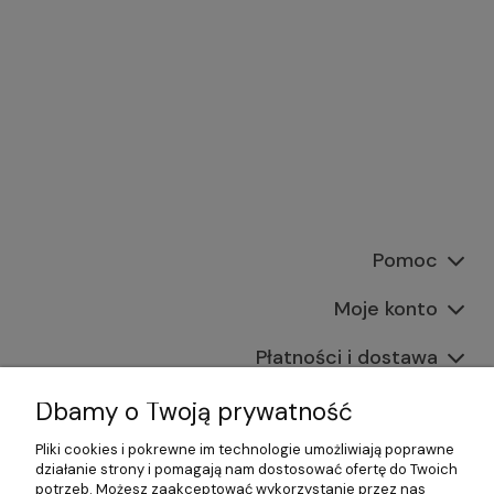
Pomoc
Moje konto
Płatności i dostawa
Informacje
Dbamy o Twoją prywatność
Pliki cookies i pokrewne im technologie umożliwiają poprawne
O nas
działanie strony i pomagają nam dostosować ofertę do Twoich
potrzeb. Możesz zaakceptować wykorzystanie przez nas