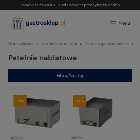
Zamów za min 1000.00zł i odbierz przesyłkę za darmo
Strona główna
Obróbka termiczna
Patelnie gastronomicze
P
Patelnie nablatowe
Filtruj/Sortuj
-15%
-15%
REDFOX
REDFOX