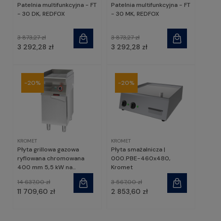
Patelnia multifunkcyjna - FT
Patelnia multifunkcyjna - FT
- 30 DK, REDFOX
- 30 MK, REDFOX
3 873,27 zł
3 873,27 zł
3 292,28 zł
3 292,28 zł
-20%
-20%
KROMET
KROMET
Płyta grillowa gazowa
Płyta smażalnicza |
ryflowana chromowana
000.PBE-460x480,
400 mm 5,5 kW na
Kromet
podstawie szafkowej
14 637,00 zł
3 567,00 zł
zamkniętej | 700.PBG-
11 709,60 zł
2 853,60 zł
400R, Kromet