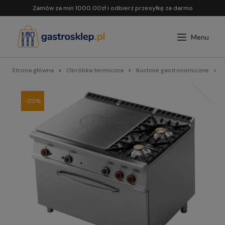
Zamów za min 1000.00zł i odbierz przesyłkę za darmo
Strona główna
Obróbka termiczna
Kuchnie gastronomiczne
L
-20%