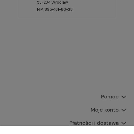
53-234 Wrocław
NIP: 895-161-80-28
Pomoc
Moje konto
Płatności i dostawa