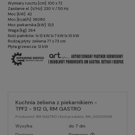
Wymiary rusztu [cm]: 100 x 72
Zasilanie el. [V/Hz]: 230 V / 50 Hz
Moc [kW]: 42
Moc [kcal/h]: 36080
Moc piekarnika [kW]: 13,5
Waga [kg]: 264
Ilość palników: 1x 12 kW;1x 7 kW;1x 10 kW
Rodzaj płyty: żeliwna 77 x 73 cm
Płyta grzewcza: 12 kW
Kuchnia żeliwna z piekarnikiem -
TPF2 - 912 G, RM GASTRO
Producent:
RM GASTRO
| Kod produktu:
RM_00001096
Wysyłka:
do 7 dni
Dostawa:
Darmowa