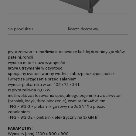
Opis produktu
Koszt dostawy
płyta żeliwna - umożliwia stosowanie każdej średnicy garnków,
patelni, rondli
wysoka moc - duża wydajność
łatwe utrzymanie w czystości
specjalny system wanny wodnej zabezpieczającej palniki
i wnętrze urządzenia przed zalaniem
wymiar piekarnika w cm: 108 x 73 x 34 h
1x płyta żeliwna 12,0 kW
możliwość zastosowania specjalnego pojemnika z uchwytami
(prosiak, indyk, duże pieczenie), wymiar 96x45x5 cm
TPF2 - 912 G - piekarnik gazowy na 3x GN 1/1 z piezzo
zapalaniem
TPF2 - 912 GE - piekarnik elektryczny na 3x GN 1/1
PARAMETRY:
Wymiary [mm]: 1200 x 900 x 900