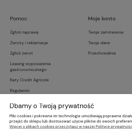
Pomoc
Moje konto
Zgłoś naprawę
Twoje zamówienia
Zwroty i reklamacje
Twoje dane
Zgłoś zwrot
Przechowalnia
Leasing wyposażenia
gastronomicznego
Raty Credit Agricole
Regulamin
Polityka prywatności
Dbamy o Twoją prywatność
Pliki cookies i pokrewne im technologie umożliwiają poprawne dzi
przejść do sklepu lub dostosować użycie plików do swoich preferenc
Więcej o plikach cookies przeczytasz w naszej Polityce prywatnośc
©2026 Wszelkie Prawa Zastrzeżone | Gastrosklep | Wyposażenie ga