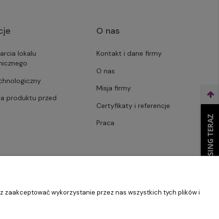
cje
O nas
arcia lokalu
Kontakt i dane firmy
micznego
O nas
echnologiczny
Misja firmy
ja produktu przed
Certyfikaty i referencje
WEŹ LEASING TERAZ
Praca
sz zaakceptować wykorzystanie przez nas wszystkich tych plików i
Szablon Master by
Ecommercy