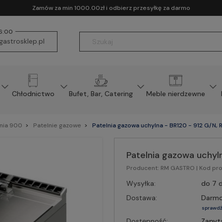
Zamów za min 1000.00zł i odbierz przesyłkę za darmo
16:00
astrosklep.pl
Chłodnictwo
Bufet, Bar, Catering
Meble nierdzewne
inia 900
Patelnie gazowe
Patelnia gazowa uchylna - BR120 - 912 G/N
Patelnia gazowa uchyl
Producent:
RM GASTRO
| Kod pr
Wysyłka:
do 7 d
Dostawa:
Darm
sprawdź
Dostępność:
Zapyt