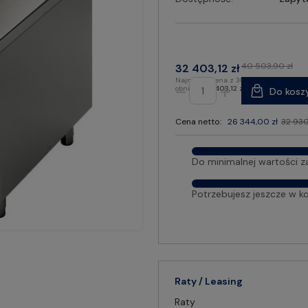
40 503,90 zł
32 403,12 zł
Najniższa cena z 30 dni przed
obniżką:
32 403,12 zł
Do kosz
Cena netto:
26 344,00 zł
32 930
Do minimalnej wartości z
Potrzebujesz jeszcze w k
Raty / Leasing
Raty