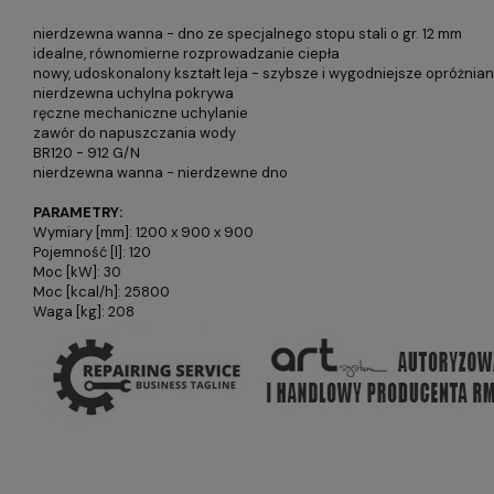
nierdzewna wanna - dno ze specjalnego stopu stali o gr. 12 mm
idealne, równomierne rozprowadzanie ciepła
nowy, udoskonalony kształt leja - szybsze i wygodniejsze opróżnian
nierdzewna uchylna pokrywa
ręczne mechaniczne uchylanie
zawór do napuszczania wody
BR120 - 912 G/N
nierdzewna wanna - nierdzewne dno
PARAMETRY:
Wymiary [mm]: 1200 x 900 x 900
Pojemność [l]: 120
Moc [kW]: 30
Moc [kcal/h]: 25800
Waga [kg]: 208