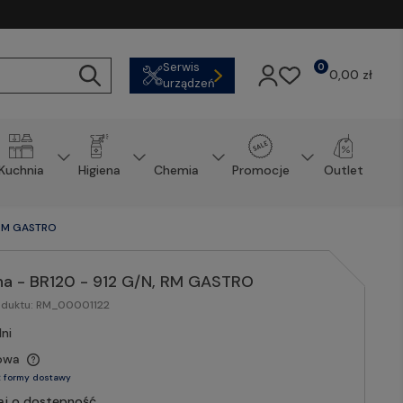
Serwis
0
0,00 zł
urządzeń
Kuchnia
Higiena
Chemia
Promocje
Outlet
, RM GASTRO
na - BR120 - 912 G/N, RM GASTRO
oduktu:
RM_00001122
ni
owa
 formy dostawy
aj o dostępność