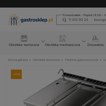
Poniedziałek - Piątek | 8:00 - 
71 332 90 24
biuro@g
Obróbka termiczna
Obróbka mechaniczna
Zmywalnia
Strona główna
Obróbka termiczna
Patelnie gastronomicze
L
-20%