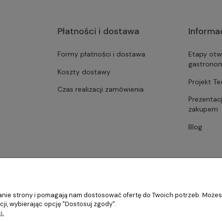
Płatności i dostawa
Informa
Formy płatności i dostawa
Etapy otw
gastrono
Koszty dostawy
Projekt T
Czas realizacji zamówienia
Prezentac
zakupem
Blog
ałanie strony i pomagają nam dostosować ofertę do Twoich potrzeb. Może
ji, wybierając opcję "Dostosuj zgody".
i.
stronomii, restauracji oraz barów