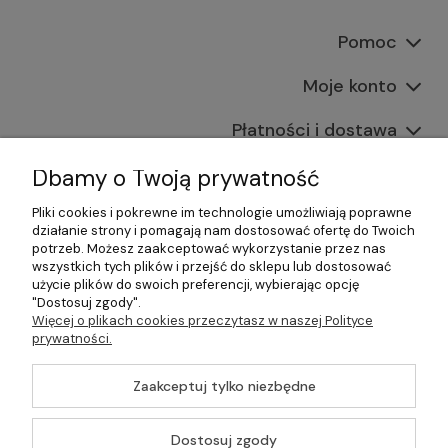
Pomoc
Moje konto
Płatności i dostawa
Informacje
Dbamy o Twoją prywatność
Pliki cookies i pokrewne im technologie umożliwiają poprawne
O nas
działanie strony i pomagają nam dostosować ofertę do Twoich
potrzeb. Możesz zaakceptować wykorzystanie przez nas
wszystkich tych plików i przejść do sklepu lub dostosować
użycie plików do swoich preferencji, wybierając opcję
"Dostosuj zgody".
©2026 Wszelkie Prawa Zastrzeżone | Gastrosklep |
Więcej o plikach cookies przeczytasz w naszej Polityce
Wyposażenie gastronomii, restauracji oraz barów
prywatności.
Szablon Master by
Ecommercy
Zaakceptuj tylko niezbędne
Dostosuj zgody