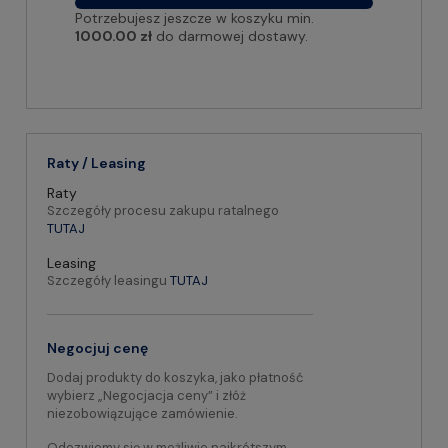
Potrzebujesz jeszcze w koszyku min.
1000.00 zł
do darmowej dostawy.
Raty / Leasing
Raty
Szczegóły procesu zakupu ratalnego
TUTAJ
Leasing
Szczegóły leasingu
TUTAJ
Negocjuj cenę
Dodaj produkty do koszyka, jako płatność
wybierz „Negocjacja ceny” i złóż
niezobowiązujące zamówienie.
Odezwiemy się w możliwie najkrótszym