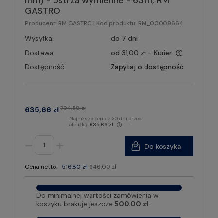
mm) - ostrza wymienne - 63111, RM
GASTRO
Producent:
RM GASTRO
| Kod produktu:
RM_00009664
Wysyłka:
do 7 dni
Dostawa:
od 31,00 zł
- Kurier
Dostępność:
Zapytaj o dostępność
794,58 zł
635,66 zł
Najniższa cena z 30 dni przed
obniżką:
635,66 zł
Do koszyka
Cena netto:
516,80 zł
646,00 zł
Do minimalnej wartości zamówienia w
koszyku brakuje jeszcze
500.00 zł
.