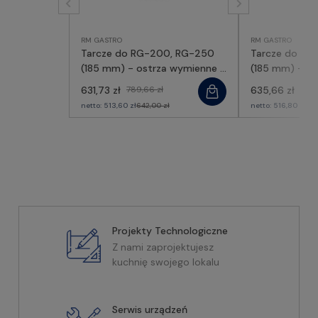
RM GASTRO
RM GASTRO
Tarcze do RG-200, RG-250
Tarcze do RG
(185 mm) - ostrza wymienne -
(185 mm) - os
86028, RM GASTRO
86036, RM G
631,73 zł
789,66 zł
635,66 zł
794,
netto:
513,60 zł
642,00 zł
netto:
516,80 zł
646
Projekty Technologiczne
Z nami zaprojektujesz
kuchnię swojego lokalu
Serwis urządzeń