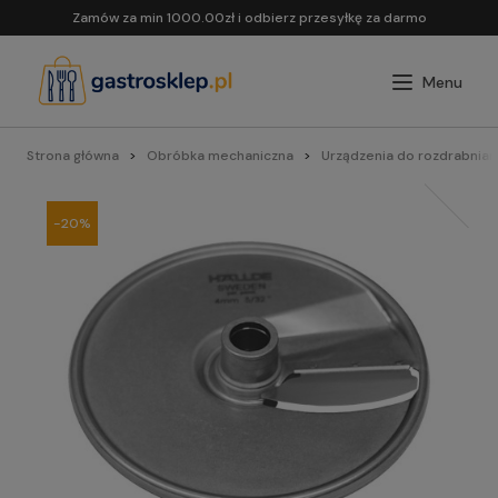
Zamów za min 1000.00zł i odbierz przesyłkę za darmo
Strona główna
Obróbka mechaniczna
Urządzenia do rozdrabnian
-20%