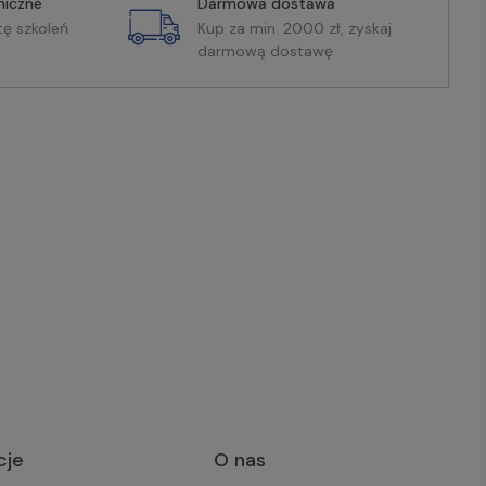
miczne
Darmowa dostawa
tę szkoleń
Kup za min. 2000 zł, zyskaj
darmową dostawę
cje
O nas