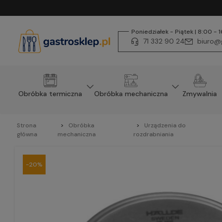
Poniedziałek - Piątek | 8:00 - 
71 332 90 24
biuro@g
Obróbka termiczna
Obróbka mechaniczna
Zmywalnia
Strona
Obróbka
Urządzenia do
główna
mechaniczna
rozdrabniania
-20%