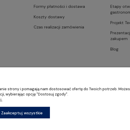
Formy płatności i dostawa
Etapy otw
gastrono
Koszty dostawy
Projekt T
Czas realizacji zamówienia
Prezentac
zakupem
Blog
ałanie strony i pomagają nam dostosować ofertę do Twoich potrzeb. Może
ji, wybierając opcję "Dostosuj zgody".
i.
stronomii, restauracji oraz barów
Sklep internetowy Shoper Premium
Zaakceptuj wszystkie