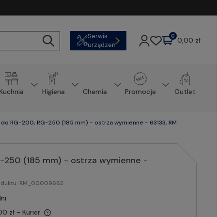
Serwis
0
0,00 zł
urządzeń
Kuchnia
Higiena
Chemia
Promocje
Outlet
 do RG-200, RG-250 (185 mm) - ostrza wymienne - 63133, RM
-250 (185 mm) - ostrza wymienne -
oduktu:
RM_00009662
ni
00 zł
- Kurier