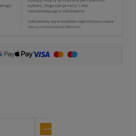
Dodaj produkty do koszyka, jako płatność
alnego
wybierz „Negocjacja ceny” i złóż
niezobowiązujące zamówienie.
Odezwiemy się w możliwie najkrótszym czasie.
*Dotyczy zamówień powyżej 1000zł netto
-20%
-20%