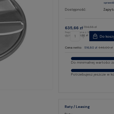
sprawdź
Dostępność:
Zapyt
794,58 zł
635,66 zł
Najniższa cena z 30 dni przed
obniżką:
635,66 zł
Do kosz
Cena netto:
516,80 zł
646,00 zł
Do minimalnej wartości z
Potrzebujesz jeszcze w k
Raty / Leasing