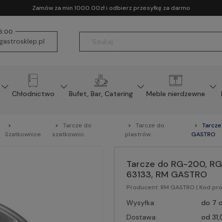
Zamów za min 1000.00zł i odbierz przesyłkę za darmo
16:00
astrosklep.pl
Chłodnictwo
Bufet, Bar, Catering
Meble nierdzewne
Tarcze do
Tarcze do
Tarcze
Szatkownice
szatkownic
plastrów
GASTRO
Tarcze do RG-200, RG
63133, RM GASTRO
Producent:
RM GASTRO
| Kod pr
Wysyłka:
do 7 d
Dostawa:
od 31,