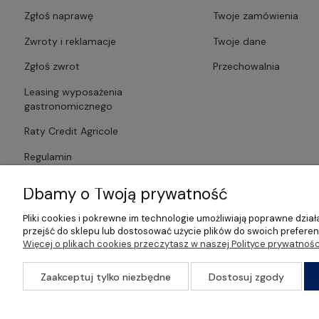
Zgłoś naprawę
Twoje zamówienia
Zwroty i reklamacje
Twoje dane
Zgłoś zwrot
Przechowalnia
Leasing wyposażenia
gastronomicznego
Raty Credit Agricole
Regulamin
Polityka prywatności
Dbamy o Twoją prywatność
Pliki cookies i pokrewne im technologie umożliwiają poprawne dzi
przejść do sklepu lub dostosować użycie plików do swoich preferenc
Więcej o plikach cookies przeczytasz w naszej Polityce prywatnośc
©2026 Wszelkie Prawa Zastrzeżone | Gastrosklep | Wyposażenie ga
Zaakceptuj tylko niezbędne
Dostosuj zgody