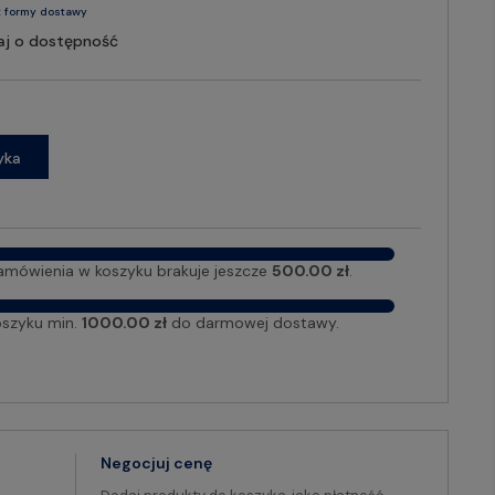
 formy dostawy
aj o dostępność
yka
amówienia w koszyku brakuje jeszcze
500.00 zł
.
oszyku min.
1000.00 zł
do darmowej dostawy.
Negocjuj cenę