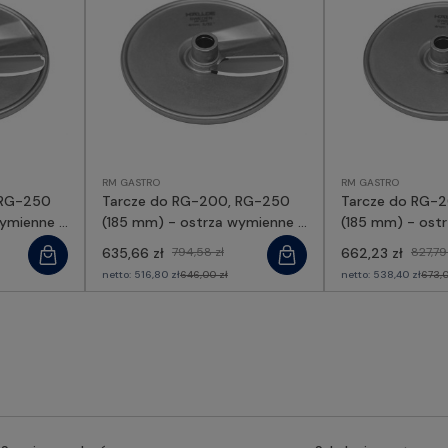
RM GASTRO
RM GASTRO
 RG-250
Tarcze do RG-200, RG-250
Tarcze do RG-
wymienne -
(185 mm) - ostrza wymienne -
(185 mm) - ost
86036, RM GASTRO
63352, RM GAS
635,66 zł
794,58 zł
662,23 zł
827,79
netto:
516,80 zł
646,00 zł
netto:
538,40 zł
673,0