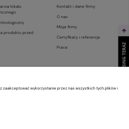
arcia lokalu
Kontakt i dane firmy
micznego
O nas
echnologiczny
Misja firmy
ja produktu przed
Certyfikaty i referencje
WEŹ LEASING TERAZ
Praca
sz zaakceptować wykorzystanie przez nas wszystkich tych plików i
Szablon Master by
Ecommercy