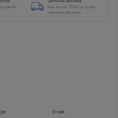
miczne
Darmowa dostawa
tę szkoleń
Kup za min. 2000 zł, zyskaj
darmową dostawę
cje
O nas