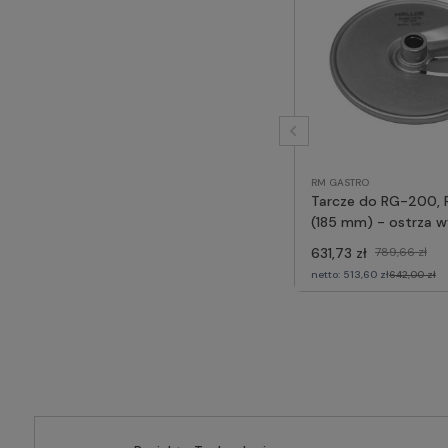
RM GASTRO
Tarcze do RG-200,
(185 mm) - ostrza 
86028, RM GASTRO
631,73 zł
789,66 zł
netto:
513,60 zł
642,00 zł