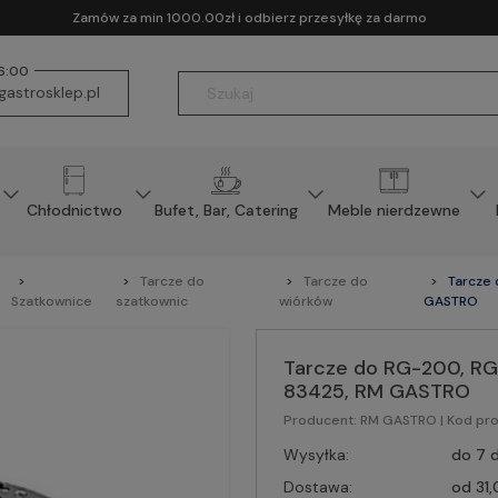
Zamów za min 1000.00zł i odbierz przesyłkę za darmo
16:00
astrosklep.pl
Chłodnictwo
Bufet, Bar, Catering
Meble nierdzewne
Tarcze do
Tarcze do
Tarcze
Szatkownice
szatkownic
wiórków
GASTRO
Tarcze do RG-200, RG
83425, RM GASTRO
Producent:
RM GASTRO
| Kod pr
Wysyłka:
do 7 d
Dostawa:
od 31,