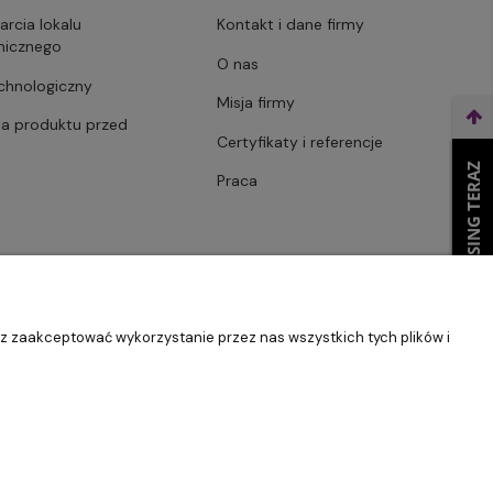
arcia lokalu
Kontakt i dane firmy
micznego
O nas
echnologiczny
Misja firmy
ja produktu przed
Certyfikaty i referencje
WEŹ LEASING TERAZ
Praca
sz zaakceptować wykorzystanie przez nas wszystkich tych plików i
Szablon Master by
Ecommercy