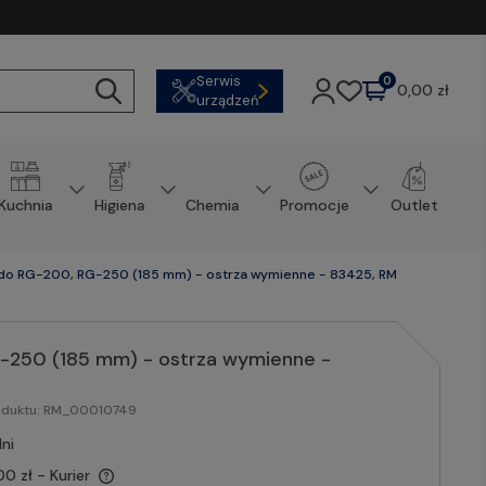
Serwis
0
0,00 zł
urządzeń
Kuchnia
Higiena
Chemia
Promocje
Outlet
 do RG-200, RG-250 (185 mm) - ostrza wymienne - 83425, RM
-250 (185 mm) - ostrza wymienne -
oduktu:
RM_00010749
ni
00 zł
- Kurier