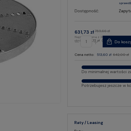
sprawdź
Dostępność:
Zapyt
789,66 zł
631,73 zł
Najniższa cena z 30 dni przed
obniżką:
631,73 zł
Do kosz
Cena netto:
513,60 zł
642,00 zł
Do minimalnej wartości z
Potrzebujesz jeszcze w k
Raty / Leasing