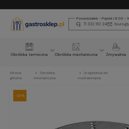
Poniedziałek - Piątek | 8:00 - 
71 332 90 24
biuro@g
Obróbka termiczna
Obróbka mechaniczna
Zmywalnia
Strona
Obróbka
Urządzenia do
główna
mechaniczna
rozdrabniania
-20%