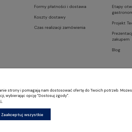
Formy płatności i dostawa
Etapy otw
gastrono
Koszty dostawy
Projekt T
Czas realizacji zamówienia
Prezentac
zakupem
Blog
ałanie strony i pomagają nam dostosować ofertę do Twoich potrzeb. Może
ji, wybierając opcję "Dostosuj zgody".
i.
stronomii, restauracji oraz barów
Sklep internetowy Shoper Premium
Zaakceptuj wszystkie