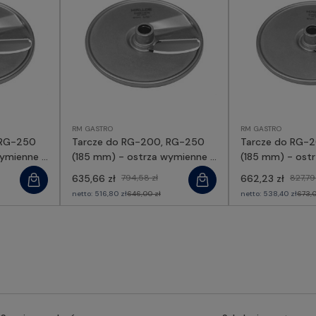
RM GASTRO
RM GASTRO
 RG-250
Tarcze do RG-200, RG-250
Tarcze do RG-
wymienne -
(185 mm) - ostrza wymienne -
(185 mm) - ost
86036, RM GASTRO
63352, RM GAS
635,66 zł
794,58 zł
662,23 zł
827,79
netto:
516,80 zł
646,00 zł
netto:
538,40 zł
673,0