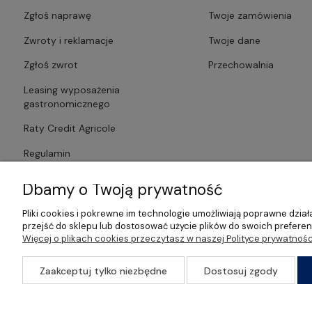
Zgłoś naprawę
Twoje zamówienia
Zwroty i reklamacje
Twoje dane
Zgłoś zwrot
Przechowalnia
Leasing wyposażenia
gastronomicznego
Raty Credit Agricole
Regulamin
Polityka prywatności
Dbamy o Twoją prywatność
Pliki cookies i pokrewne im technologie umożliwiają poprawne dzi
przejść do sklepu lub dostosować użycie plików do swoich preferenc
Więcej o plikach cookies przeczytasz w naszej Polityce prywatnośc
©2026 Wszelkie Prawa Zastrzeżone | Gastrosklep | Wyposażenie ga
Zaakceptuj tylko niezbędne
Dostosuj zgody