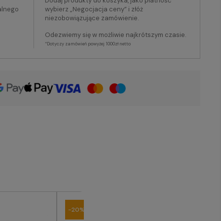
Dodaj produkty do koszyka, jako płatność
alnego
wybierz „Negocjacja ceny” i złóż
niezobowiązujące zamówienie.
Odezwiemy się w możliwie najkrótszym czasie.
*Dotyczy zamówień powyżej 1000zł netto
-20%
-20%