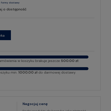
 formy dostawy
aj o dostępność
yka
amówienia w koszyku brakuje jeszcze
500.00 zł
.
oszyku min.
1000.00 zł
do darmowej dostawy.
Negocjuj cenę