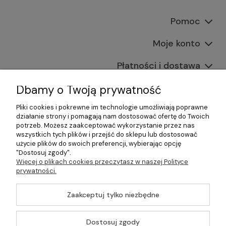
Pomoc
Moje konto
Płatności i dostawa
Informacje
Dbamy o Twoją prywatność
Pliki cookies i pokrewne im technologie umożliwiają poprawne
O nas
działanie strony i pomagają nam dostosować ofertę do Twoich
potrzeb. Możesz zaakceptować wykorzystanie przez nas
wszystkich tych plików i przejść do sklepu lub dostosować
użycie plików do swoich preferencji, wybierając opcję
"Dostosuj zgody".
©2026 Wszelkie Prawa Zastrzeżone | Gastrosklep |
Więcej o plikach cookies przeczytasz w naszej Polityce
Wyposażenie gastronomii, restauracji oraz barów
prywatności.
Szablon Master by
Ecommercy
Zaakceptuj tylko niezbędne
Dostosuj zgody