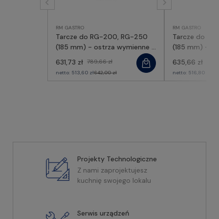
RM GASTRO
RM GASTRO
Tarcze do RG-200, RG-250
Tarcze do RG
(185 mm) - ostrza wymienne -
(185 mm) - os
86028, RM GASTRO
86036, RM G
631,73 zł
789,66 zł
635,66 zł
794,
netto:
513,60 zł
642,00 zł
netto:
516,80 zł
646
Projekty Technologiczne
Z nami zaprojektujesz
kuchnię swojego lokalu
Serwis urządzeń