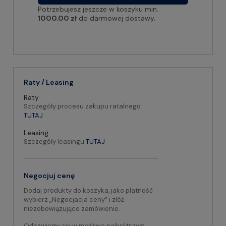
Potrzebujesz jeszcze w koszyku min.
1000.00 zł
do darmowej dostawy.
Raty / Leasing
Raty
Szczegóły procesu zakupu ratalnego
TUTAJ
Leasing
Szczegóły leasingu
TUTAJ
Negocjuj cenę
Dodaj produkty do koszyka, jako płatność
wybierz „Negocjacja ceny” i złóż
niezobowiązujące zamówienie.
Odezwiemy się w możliwie najkrótszym