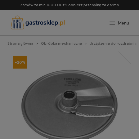
Zamów za min 1000.00zł i odbierz przesyłkę za darmo
Strona główna
Obróbka mechaniczna
Urządzenia do rozdrabnian
-20%