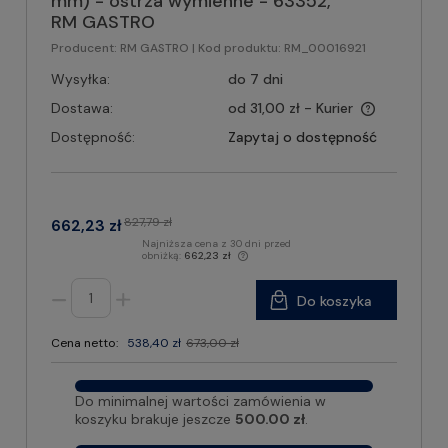
mm) - ostrza wymienne - 63352,
RM GASTRO
Producent:
RM GASTRO
| Kod produktu:
RM_00016921
Wysyłka:
do 7 dni
Dostawa:
od 31,00 zł
- Kurier
Dostępność:
Zapytaj o dostępność
827,79 zł
662,23 zł
Najniższa cena z 30 dni przed
obniżką:
662,23 zł
Do koszyka
Cena netto:
538,40 zł
673,00 zł
Do minimalnej wartości zamówienia w
koszyku brakuje jeszcze
500.00 zł
.