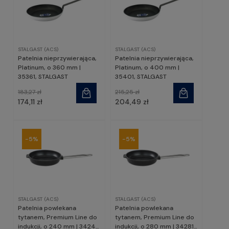
STALGAST (ACS)
STALGAST (ACS)
Patelnia nieprzywierająca,
Patelnia nieprzywierająca,
Platinum, o 360 mm |
Platinum, o 400 mm |
35361, STALGAST
35401, STALGAST
183,27 zł
215,25 zł
174,11 zł
204,49 zł
-5%
-5%
STALGAST (ACS)
STALGAST (ACS)
Patelnia powlekana
Patelnia powlekana
tytanem, Premium Line do
tytanem, Premium Line do
indukcji, o 240 mm | 34241,
indukcji, o 280 mm | 34281,