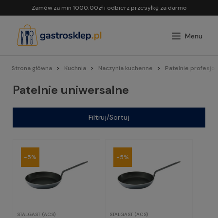
Zamów za min 1000.00zł i odbierz przesyłkę za darmo
Strona główna
Kuchnia
Naczynia kuchenne
Patelnie profesjo
Patelnie uniwersalne
Filtruj/Sortuj
-5%
-5%
STALGAST (ACS)
STALGAST (ACS)