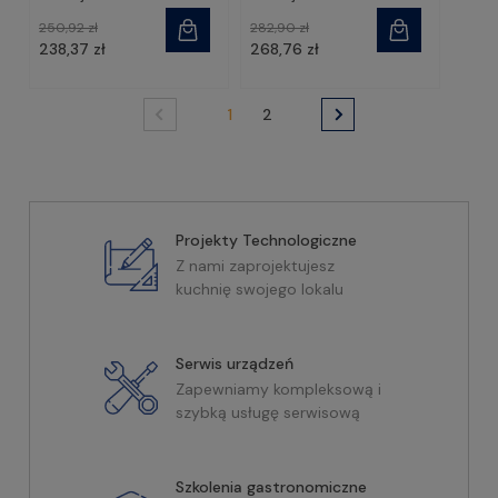
STALGAST
STALGAST
250,92 zł
282,90 zł
238,37 zł
268,76 zł
1
2
Projekty Technologiczne
Z nami zaprojektujesz
kuchnię swojego lokalu
Serwis urządzeń
Zapewniamy kompleksową i
szybką usługę serwisową
Szkolenia gastronomiczne