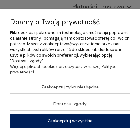
Płatności i dostawa
Informacje
Dbamy o Twoją prywatność
Pliki cookies i pokrewne im technologie umożliwiają poprawne
O nas
działanie strony i pomagają nam dostosować ofertę do Twoich
potrzeb. Możesz zaakceptować wykorzystanie przez nas
wszystkich tych plików i przejść do sklepu lub dostosować
użycie plików do swoich preferencji, wybierając opcję
"Dostosuj zgody".
©2026 Wszelkie Prawa Zastrzeżone | Gastrosklep |
Więcej o plikach cookies przeczytasz w naszej Polityce
Wyposażenie gastronomii, restauracji oraz barów
prywatności.
Szablon Master by
Ecommercy
Zaakceptuj tylko niezbędne
Dostosuj zgody
Pokaż pełną wersję strony
Zaakceptuj wszystkie
Sklep internetowy Shoper Premium