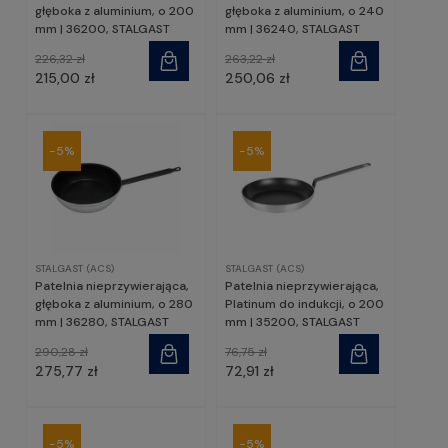
głęboka z aluminium, o 200
głęboka z aluminium, o 240
mm | 36200, STALGAST
mm | 36240, STALGAST
226,32 zł
263,22 zł
215,00 zł
250,06 zł
-5%
-5%
STALGAST (ACS)
STALGAST (ACS)
Patelnia nieprzywierająca,
Patelnia nieprzywierająca,
głęboka z aluminium, o 280
Platinum do indukcji, o 200
mm | 36280, STALGAST
mm | 35200, STALGAST
290,28 zł
76,75 zł
275,77 zł
72,91 zł
-5%
-5%