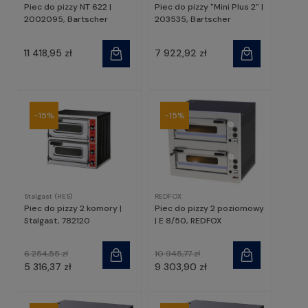
Piec do pizzy NT 622 |
Piec do pizzy "Mini Plus 2" |
2002095, Bartscher
203535, Bartscher
11 418,95 zł
7 922,92 zł
-15%
-15%
Stalgast (HES)
REDFOX
Piec do pizzy 2 komory |
Piec do pizzy 2 poziomowy
Stalgast, 782120
| E 8/50, REDFOX
6 254,55 zł
10 945,77 zł
5 316,37 zł
9 303,90 zł