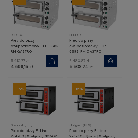
REDFOX
REDFOX
Piec do pizzy
Piec do pizzy
dwupoziomowy - FP - 68R,
dwupoziomowy - FP -
RM GASTRO
68RS, RM GASTRO
5 410,77 zł
6 480,87 zł
4 599,15 zł
5 508,74 zł
-15%
-15%
Stalgast (HES)
Stalgast (HES)
Piec do pizzy E-Line
Piec do pizzy E-Line
2x4x30 | Stalgast, 781502
2x6x30 głęboki | Stalgast,