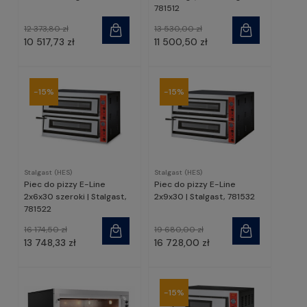
781512
12 373,80 zł
13 530,00 zł
10 517,73 zł
11 500,50 zł
-15%
-15%
Stalgast (HES)
Stalgast (HES)
Piec do pizzy E-Line
Piec do pizzy E-Line
2x6x30 szeroki | Stalgast,
2x9x30 | Stalgast, 781532
781522
16 174,50 zł
19 680,00 zł
13 748,33 zł
16 728,00 zł
-15%