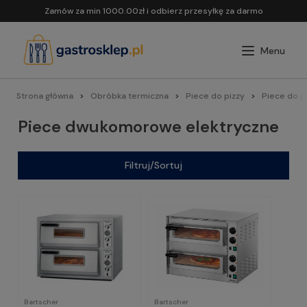
Zamów za min 1000.00zł i odbierz przesyłkę za darmo
Strona główna
Obróbka termiczna
Piece do pizzy
Piece do 
Piece dwukomorowe elektryczne
Filtruj/Sortuj
Bartscher
Bartscher