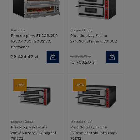
Bartscher
Stalgast (HES)
Piec do pizzy ET 205, 2KP
Piec do pizzy F-Line
1050x1050 | 2002170,
2x4x36 | Stalgast, 781602
Bartscher
26 434,42 zł
12 656,70 zł
10 758,20 zł
-15%
-15%
Stalgast (HES)
Stalgast (HES)
Piec do pizzy F-Line
Piec do pizzy F-Line
2x6x36 szeroki | Stalgast,
2x9x36 szeroki | Stalgast,
781702
781712