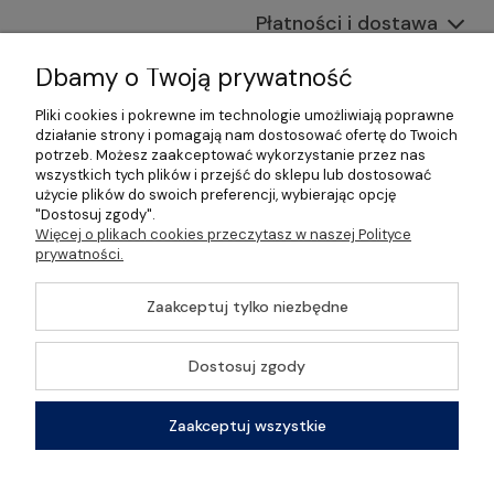
Płatności i dostawa
Informacje
Dbamy o Twoją prywatność
Pliki cookies i pokrewne im technologie umożliwiają poprawne
O nas
działanie strony i pomagają nam dostosować ofertę do Twoich
potrzeb. Możesz zaakceptować wykorzystanie przez nas
wszystkich tych plików i przejść do sklepu lub dostosować
użycie plików do swoich preferencji, wybierając opcję
"Dostosuj zgody".
©2026 Wszelkie Prawa Zastrzeżone | Gastrosklep |
Więcej o plikach cookies przeczytasz w naszej Polityce
Wyposażenie gastronomii, restauracji oraz barów
prywatności.
Szablon Master by
Ecommercy
Zaakceptuj tylko niezbędne
Dostosuj zgody
Pokaż pełną wersję strony
Zaakceptuj wszystkie
Sklep internetowy Shoper Premium