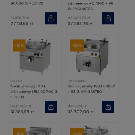
90/100 G, REDFOX
ciśnieniowy - BIA100 - 98
G, RM GASTRO
31 978,77 zł
46 604,70 zł
27 181,95 zł
37 283,76 zł
-15%
-20%
REDFOX
RM GASTRO
Kocioł gazowy 100 l
Kocioł gazowy 150 l - BI150
ciśnieniowy | BIA 90/100 G,
- 98 G, RM GASTRO
REDFOX
36 898,77 zł
42 127,50 zł
31 363,95 zł
33 702,00 zł
-15%
-20%