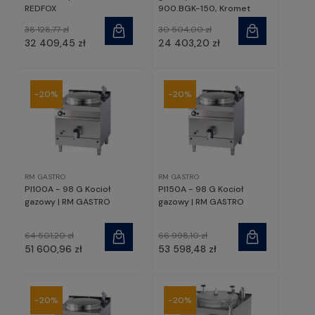
REDFOX
900.BGK-150, Kromet
38 128,77 zł
30 504,00 zł
32 409,45 zł
24 403,20 zł
-20%
-20%
RM GASTRO
RM GASTRO
PI100A - 98 G Kocioł
PI150A - 98 G Kocioł
gazowy | RM GASTRO
gazowy | RM GASTRO
64 501,20 zł
66 998,10 zł
51 600,96 zł
53 598,48 zł
-20%
-20%