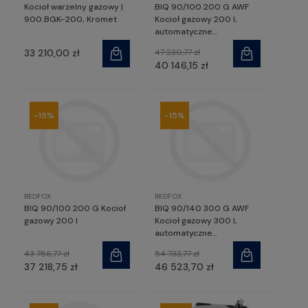
Kocioł warzelny gazowy |
BIQ 90/100 200 G AWF
900.BGK-200, Kromet
Kocioł gazowy 200 l,
automatyczne
poduszczanie wody
33 210,00 zł
47 230,77 zł
40 146,15 zł
-15%
-15%
REDFOX
REDFOX
BIQ 90/100 200 G Kocioł
BIQ 90/140 300 G AWF
gazowy 200 l
Kocioł gazowy 300 l,
automatyczne
poduszczanie wody
43 786,77 zł
54 733,77 zł
37 218,75 zł
46 523,70 zł