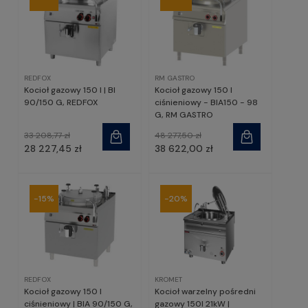
REDFOX
RM GASTRO
Kocioł gazowy 150 l | BI
Kocioł gazowy 150 l
90/150 G, REDFOX
ciśnieniowy - BIA150 - 98
G, RM GASTRO
33 208,77 zł
48 277,50 zł
28 227,45 zł
38 622,00 zł
-15%
-20%
REDFOX
KROMET
Kocioł gazowy 150 l
Kocioł warzelny pośredni
ciśnieniowy | BIA 90/150 G,
gazowy 150l 21kW |