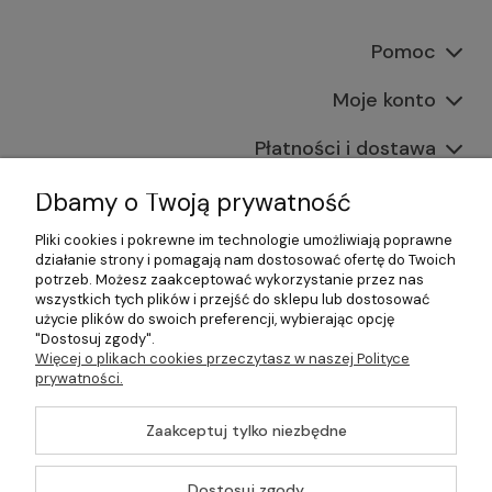
Pomoc
Moje konto
Płatności i dostawa
Informacje
Dbamy o Twoją prywatność
Pliki cookies i pokrewne im technologie umożliwiają poprawne
O nas
działanie strony i pomagają nam dostosować ofertę do Twoich
potrzeb. Możesz zaakceptować wykorzystanie przez nas
wszystkich tych plików i przejść do sklepu lub dostosować
użycie plików do swoich preferencji, wybierając opcję
"Dostosuj zgody".
©2026 Wszelkie Prawa Zastrzeżone | Gastrosklep |
Więcej o plikach cookies przeczytasz w naszej Polityce
Wyposażenie gastronomii, restauracji oraz barów
prywatności.
Szablon Master by
Ecommercy
Zaakceptuj tylko niezbędne
Dostosuj zgody