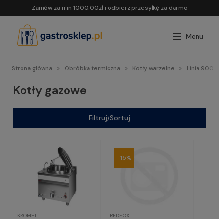
Zamów za min 1000.00zł i odbierz przesyłkę za darmo
Strona główna
Obróbka termiczna
Kotły warzelne
Linia 900
Kotły gazowe
Filtruj/Sortuj
-15%
KROMET
REDFOX