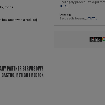
Szczegóły procesu zakupu rat
TUTAJ
i, rondli
Leasing
Szczegóły leasingu
TUTAJ
h bez stosowania redukcji