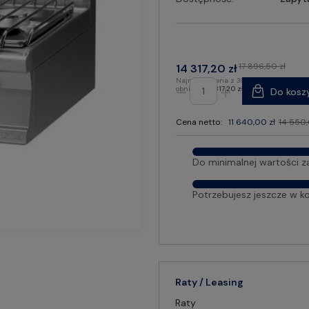
17 896,50 zł
14 317,20 zł
Najniższa cena z 30 dni przed
obniżką:
14 317,20 zł
Do kosz
Cena netto:
11 640,00 zł
14 550,
Do minimalnej wartości z
Potrzebujesz jeszcze w k
Raty / Leasing
Raty