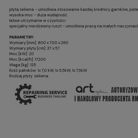
płyta żeliwna - umożliwia stosowanie każdej średnicy garnków, pateln
wysoka moc - duża wydajność
łatwe utrzymanie w czystości
specjalny nierdzewny ruszt - umożliwia pracę na małych naczyniac
PARAMETRY:
Wymiary [mm]: 800 x 700 x 280
Wymiary płyty [cm]: 37 x 57
Moc [kW]: 20
Moc [kcal/h]: 17200
Waga [kg]: 125
Ilość palników: 1x 7,0 kW, 1x 5,5kW, 1x 7,5kW
Rodzaj płyty: żeliwna