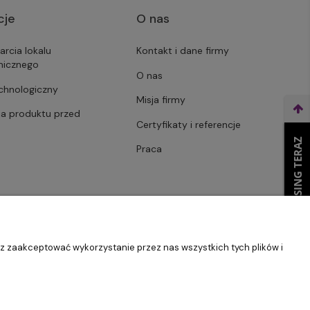
cje
O nas
arcia lokalu
Kontakt i dane firmy
micznego
O nas
echnologiczny
Misja firmy
ja produktu przed
Certyfikaty i referencje
WEŹ LEASING TERAZ
Praca
sz zaakceptować wykorzystanie przez nas wszystkich tych plików i
Szablon Master by
Ecommercy