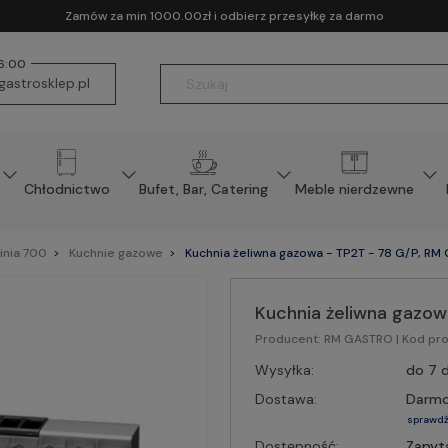
Zamów za min 1000.00zł i odbierz przesyłkę za darmo
16:00
astrosklep.pl
Chłodnictwo
Bufet, Bar, Catering
Meble nierdzewne
inia 700
Kuchnie gazowe
Kuchnia żeliwna gazowa - TP2T - 78 G/P, R
Kuchnia żeliwna gazo
Producent:
RM GASTRO
| Kod pr
Wysyłka:
do 7 d
Dostawa:
Darm
sprawdź
Dostępność:
Zapyt