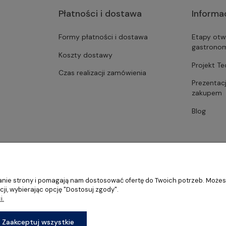
Płatności i dostawa
Informa
Formy płatności i dostawa
Etapy otw
gastrono
Koszty dostawy
Projekt T
Czas realizacji zamówienia
Prezentac
zakupem
Blog
ałanie strony i pomagają nam dostosować ofertę do Twoich potrzeb. Może
ji, wybierając opcję "Dostosuj zgody".
i.
stronomii, restauracji oraz barów
Sklep internetowy Shoper Premium
Zaakceptuj wszystkie