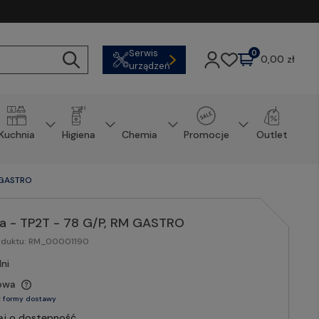
Serwis
0
0,00 zł
urządzeń
Kuchnia
Higiena
Chemia
Promocje
Outlet
M GASTRO
wa - TP2T - 78 G/P, RM GASTRO
oduktu:
RM_00001190
ni
owa
 formy dostawy
aj o dostępność