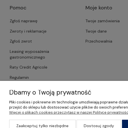
Pomoc
Moje konto
Zgłoś naprawę
Twoje zamówienia
Zwroty i reklamacje
Twoje dane
Zgłoś zwrot
Przechowalnia
Leasing wyposażenia
gastronomicznego
Raty Credit Agricole
Regulamin
Polityka prywatności
Dbamy o Twoją prywatność
Pliki cookies i pokrewne im technologie umożliwiają poprawne dzi
przejść do sklepu lub dostosować użycie plików do swoich preferenc
Więcej o plikach cookies przeczytasz w naszej Polityce prywatnośc
©2026 Wszelkie Prawa Zastrzeżone | Gastrosklep | Wyposażenie ga
Zaakceptuj tylko niezbędne
Dostosuj zgody