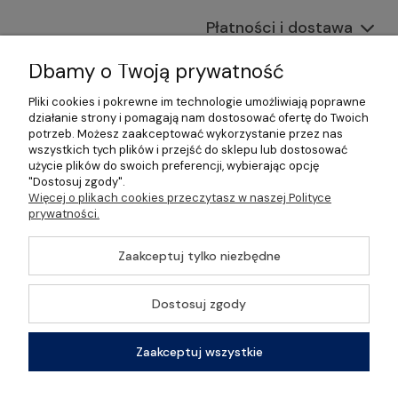
Płatności i dostawa
Informacje
Dbamy o Twoją prywatność
Pliki cookies i pokrewne im technologie umożliwiają poprawne
O nas
działanie strony i pomagają nam dostosować ofertę do Twoich
potrzeb. Możesz zaakceptować wykorzystanie przez nas
wszystkich tych plików i przejść do sklepu lub dostosować
użycie plików do swoich preferencji, wybierając opcję
"Dostosuj zgody".
©2026 Wszelkie Prawa Zastrzeżone | Gastrosklep |
Więcej o plikach cookies przeczytasz w naszej Polityce
Wyposażenie gastronomii, restauracji oraz barów
prywatności.
Szablon Master by
Ecommercy
Zaakceptuj tylko niezbędne
Dostosuj zgody
Pokaż pełną wersję strony
Zaakceptuj wszystkie
Sklep internetowy Shoper Premium