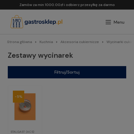
Zamów za min 1000.00zł i odbierz przesyłkę za darmo
Strona główna
Kuchnia
Akcesoria cukiernicze
Wycinarki cukie
Zestawy wycinarek
Filtruj/Sortuj
-5%
STALGAST (ACS)