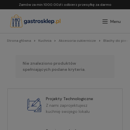
Zamów za min 1000.00zł i odbierz przesyłkę za darmo
Strona główna
Kuchnia
Akcesoria cukiernicze
Blachy do piec
Nie znaleziono produktów
spełniających podane kryteria.
Projekty Technologiczne
Z nami zaprojektujesz
kuchnię swojego lokalu