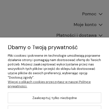
Pomoc
Moje konto
Płatności i dostawa
Informacje
Dbamy o Twoją prywatność
Pliki cookies i pokrewne im technologie umożliwiają poprawne
O nas
działanie strony i pomagają nam dostosować ofertę do Twoich
potrzeb. Możesz zaakceptować wykorzystanie przez nas
wszystkich tych plików i przejść do sklepu lub dostosować
użycie plików do swoich preferencji, wybierając opcję
"Dostosuj zgody".
©2026 Wszelkie Prawa Zastrzeżone | Gastrosklep |
Więcej o plikach cookies przeczytasz w naszej Polityce
Wyposażenie gastronomii, restauracji oraz barów
prywatności.
Szablon Master by
Ecommercy
Zaakceptuj tylko niezbędne