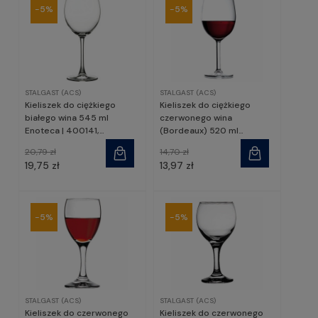
-5%
-5%
STALGAST (ACS)
STALGAST (ACS)
Kieliszek do ciężkiego
Kieliszek do ciężkiego
białego wina 545 ml
czerwonego wina
Enoteca | 400141,
(Bordeaux) 520 ml
PASABAHCE
Primetime | 400042,
20,79 zł
14,70 zł
PASABAHCE
19,75 zł
13,97 zł
-5%
-5%
STALGAST (ACS)
STALGAST (ACS)
Kieliszek do czerwonego
Kieliszek do czerwonego