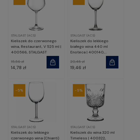
STALGAST (ACS)
STALGAST (ACS)
Kieliszek do czerwonego
Kieliszek do lekkiego
wina, Restaurant, V 525 ml |
białego wina 440 ml
400566, STALGAST
Enoteca | 400140,
PASABAHCE
15,56 zł
20,48 zł
14,78 zł
19,46 zł
-5%
-5%
STALGAST (ACS)
STALGAST (ACS)
Kieliszek do lekkiego
Kieliszek do wina 320 ml
czerwonego wina (Chianti)
Timeless | 400322,