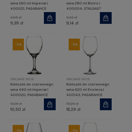
wina 260 ml Imperial |
wina 280 ml Bistro |
400021, PASABAHCE
400004, STALGAST
9,88 zł
9,62 zł
9,39 zł
9,14 zł
-5%
-5%
STALGAST (ACS)
STALGAST (ACS)
Kieliszek do czerwonego
Kieliszek do czerwonego
wina 460 ml Imperial |
wina 620 ml Enoteca |
400020, PASABAHCE
400143, PASABAHCE
11,05 zł
19,25 zł
10,50 zł
18,29 zł
-5%
-5%