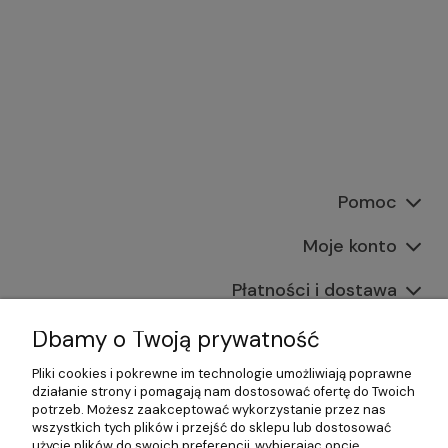
Pomoc
Moje konto
Płatności i dostawa
Informacje
Dbamy o Twoją prywatność
Pliki cookies i pokrewne im technologie umożliwiają poprawne
O nas
działanie strony i pomagają nam dostosować ofertę do Twoich
potrzeb. Możesz zaakceptować wykorzystanie przez nas
wszystkich tych plików i przejść do sklepu lub dostosować
użycie plików do swoich preferencji, wybierając opcję