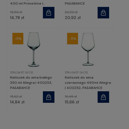
400 ml Primetime |
PASABAHCE
400041, PASABAHCE
15,56 zł
22,02 zł
14,78 zł
20,92 zł
-5%
-5%
STALGAST (ACS)
STALGAST (ACS)
Kieliszek do wina białego
Kieliszek do wina
350 ml Allegra | 400253,
czerwonego 490ml Allegra
PASABAHCE
| 400252, PASABAHCE
15,62 zł
16,48 zł
14,84 zł
15,66 zł