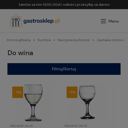
Zamów za min 1000.00zł i odbierz przesyłkę za darmo
Strona główna
Kuchnia
Naczynia kuchenne
Zastawa stołowa
Do wina
Filtruj/Sortuj
-5%
-5%
STALGAST (ACS)
STALGAST (ACS)