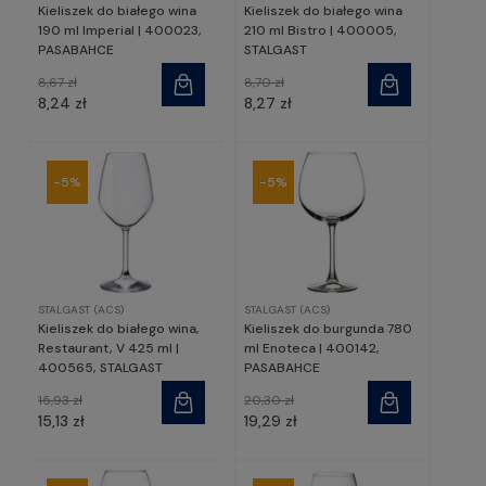
Kieliszek do białego wina
Kieliszek do białego wina
190 ml Imperial | 400023,
210 ml Bistro | 400005,
PASABAHCE
STALGAST
8,67 zł
8,70 zł
8,24 zł
8,27 zł
-5%
-5%
STALGAST (ACS)
STALGAST (ACS)
Kieliszek do białego wina,
Kieliszek do burgunda 780
Restaurant, V 425 ml |
ml Enoteca | 400142,
400565, STALGAST
PASABAHCE
15,93 zł
20,30 zł
15,13 zł
19,29 zł