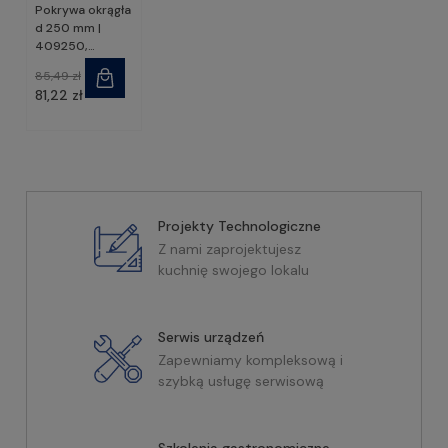
Pokrywa okrągła
d 250 mm |
409250,
SUNNEX
85,49 zł
81,22 zł
Projekty Technologiczne
Z nami zaprojektujesz
kuchnię swojego lokalu
Serwis urządzeń
Zapewniamy kompleksową i
szybką usługę serwisową