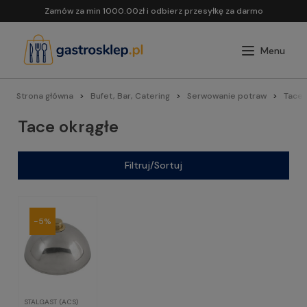
Zamów za min 1000.00zł i odbierz przesyłkę za darmo
Strona główna
Bufet, Bar, Catering
Serwowanie potraw
Tace
Tace okrągłe
Filtruj/Sortuj
-5%
STALGAST (ACS)