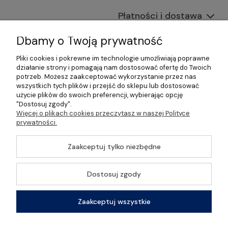
Płatności i dostawa
Informacje
Dbamy o Twoją prywatność
Pliki cookies i pokrewne im technologie umożliwiają poprawne
O nas
działanie strony i pomagają nam dostosować ofertę do Twoich
potrzeb. Możesz zaakceptować wykorzystanie przez nas
wszystkich tych plików i przejść do sklepu lub dostosować
użycie plików do swoich preferencji, wybierając opcję
"Dostosuj zgody".
©2026 Wszelkie Prawa Zastrzeżone | Gastrosklep |
Więcej o plikach cookies przeczytasz w naszej Polityce
Wyposażenie gastronomii, restauracji oraz barów
prywatności.
Szablon Master by
Ecommercy
Zaakceptuj tylko niezbędne
Dostosuj zgody
Pokaż pełną wersję strony
Zaakceptuj wszystkie
Sklep internetowy Shoper Premium