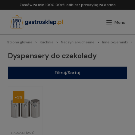
Zamów za min 1000.00zł i odbierz przesyłkę za darmo
Strona główna
Kuchnia
Naczynia kuchenne
Inne pojemniki
Dyspensery do czekolady
Filtruj/Sortuj
-5%
STALGAST (ACS)