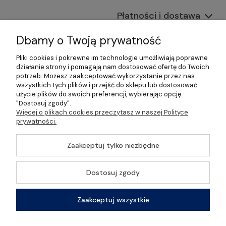
Płatności i dostawa
Informacje
Dbamy o Twoją prywatność
Pliki cookies i pokrewne im technologie umożliwiają poprawne
O nas
działanie strony i pomagają nam dostosować ofertę do Twoich
potrzeb. Możesz zaakceptować wykorzystanie przez nas
wszystkich tych plików i przejść do sklepu lub dostosować
użycie plików do swoich preferencji, wybierając opcję
"Dostosuj zgody".
©2026 Wszelkie Prawa Zastrzeżone | Gastrosklep |
Więcej o plikach cookies przeczytasz w naszej Polityce
Wyposażenie gastronomii, restauracji oraz barów
prywatności.
Szablon Master by
Ecommercy
Zaakceptuj tylko niezbędne
Dostosuj zgody
Pokaż pełną wersję strony
Zaakceptuj wszystkie
Sklep internetowy Shoper Premium