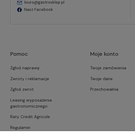
biuro@gastrosklep.pl
Nasz Facebook
Pomoc
Moje konto
Zgłoś naprawę
Twoje zamówienia
Zwroty i reklamacje
Twoje dane
Zgłoś zwrot
Przechowalnia
Leasing wyposażenia
gastronomicznego
Raty Credit Agricole
Regulamin