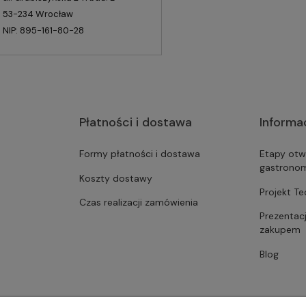
53-234 Wrocław
NIP: 895-161-80-28
Płatności i dostawa
Informa
Formy płatności i dostawa
Etapy otw
gastrono
Koszty dostawy
Projekt T
Czas realizacji zamówienia
Prezentac
zakupem
Blog