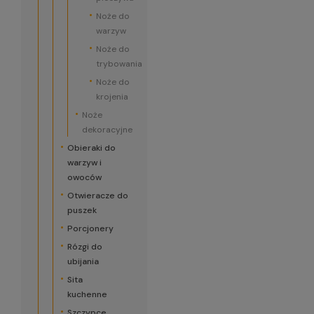
Noże do
warzyw
Noże do
trybowania
Noże do
krojenia
Noże
dekoracyjne
Obieraki do
warzyw i
owoców
Otwieracze do
puszek
Porcjonery
Rózgi do
ubijania
Sita
kuchenne
Szczypce