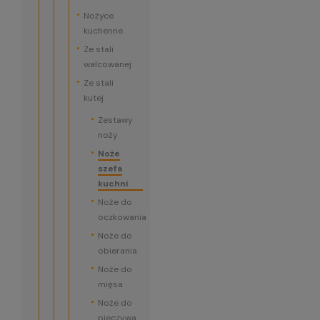
Nożyce
kuchenne
Ze stali
walcowanej
Ze stali
kutej
Zestawy
noży
Noże
szefa
kuchni
Noże do
oczkowania
Noże do
obierania
Noże do
mięsa
Noże do
pieczywa