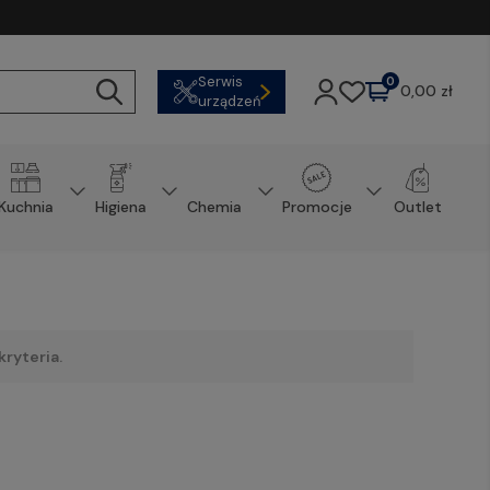
Serwis
0
0,00 zł
urządzeń
Kuchnia
Higiena
Chemia
Promocje
Outlet
ryteria.