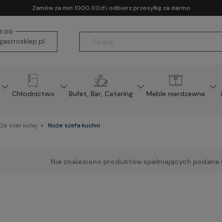
Zamów za min 1000.00zł i odbierz przesyłkę za darmo
16:00
astrosklep.pl
Chłodnictwo
Bufet, Bar, Catering
Meble nierdzewne
Ze stali kutej
Noże szefa kuchni
Nie znaleziono produktów spełniających podane k