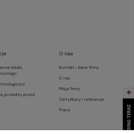
cje
O nas
arcia lokalu
Kontakt i dane firmy
micznego
O nas
echnologiczny
Misja firmy
ja produktu przed
Certyfikaty i referencje
WEŹ LEASING TERAZ
Praca