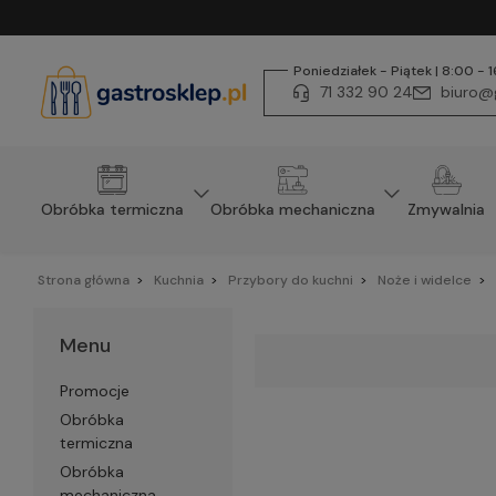
Poniedziałek - Piątek | 8:00 - 
71 332 90 24
biuro@g
Obróbka termiczna
Obróbka mechaniczna
Zmywalnia
Strona główna
Kuchnia
Przybory do kuchni
Noże i widelce
Menu
Promocje
Obróbka
termiczna
Obróbka
mechaniczna