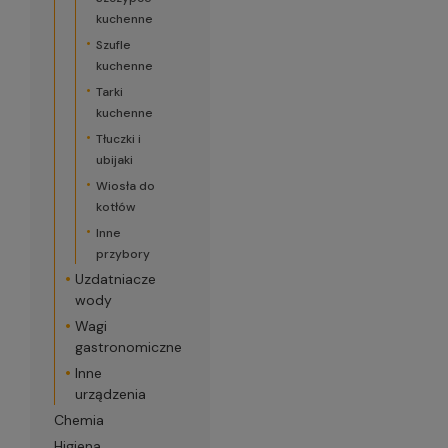
kuchenne
Szufle
kuchenne
Tarki
kuchenne
Tłuczki i
ubijaki
Wiosła do
kotłów
Inne
przybory
Uzdatniacze
wody
Wagi
gastronomiczne
Inne
urządzenia
Chemia
Higiena