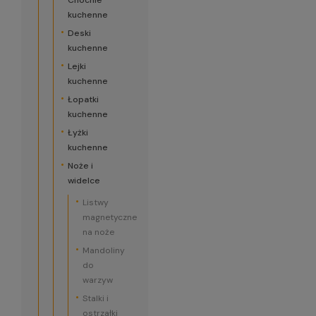
Chochle
kuchenne
Deski
kuchenne
Lejki
kuchenne
Łopatki
kuchenne
Łyżki
kuchenne
Noże i
widelce
Listwy
magnetyczne
na noże
Mandoliny
do
warzyw
Stalki i
ostrzałki