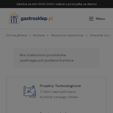
Zamów za min 1000.00zł i odbierz przesyłkę za darmo
Strona główna
Kuchnia
Akcesoria cukiernicze
Znaczniki cukie
Nie znaleziono produktów
spełniających podane kryteria.
Projekty Technologiczne
Z nami zaprojektujesz
kuchnię swojego lokalu