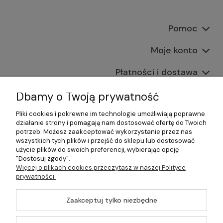
Pomoc
Moje konto
Płatności i dostawa
Informacje
Dbamy o Twoją prywatność
Pliki cookies i pokrewne im technologie umożliwiają poprawne
O nas
działanie strony i pomagają nam dostosować ofertę do Twoich
potrzeb. Możesz zaakceptować wykorzystanie przez nas
wszystkich tych plików i przejść do sklepu lub dostosować
użycie plików do swoich preferencji, wybierając opcję
"Dostosuj zgody".
©2026 Wszelkie Prawa Zastrzeżone | Gastrosklep |
Więcej o plikach cookies przeczytasz w naszej Polityce
Wyposażenie gastronomii, restauracji oraz barów
prywatności.
Szablon Master by
Ecommercy
Zaakceptuj tylko niezbędne