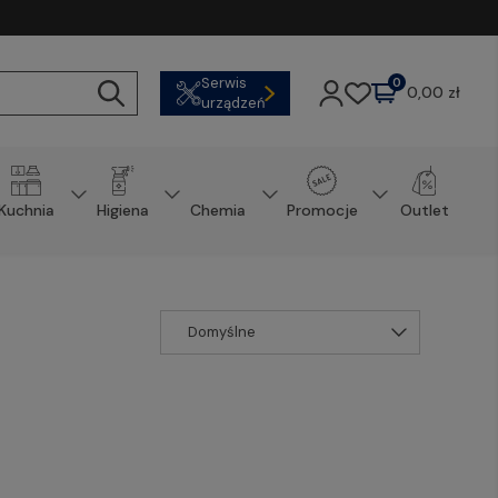
Serwis
0
0,00 zł
urządzeń
Kuchnia
Higiena
Chemia
Promocje
Outlet