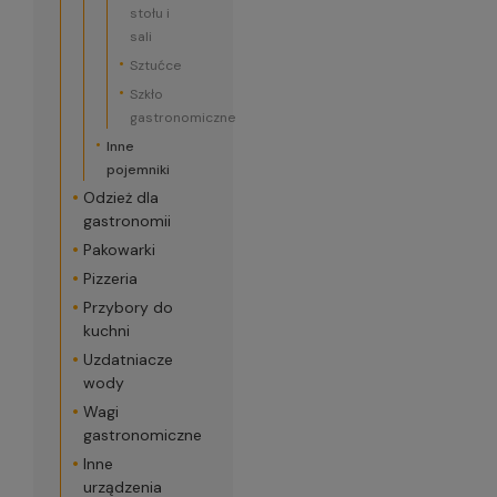
stołu i
sali
Sztućce
Szkło
gastronomiczne
Inne
pojemniki
Odzież dla
gastronomii
Pakowarki
Pizzeria
Przybory do
kuchni
Uzdatniacze
wody
Wagi
gastronomiczne
Inne
urządzenia