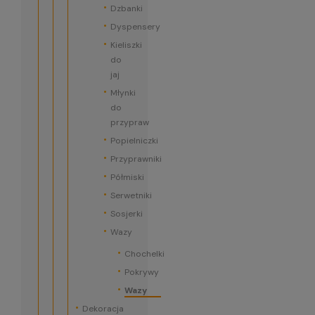
Dzbanki
Dyspensery
Kieliszki
do
jaj
Młynki
do
przypraw
Popielniczki
Przyprawniki
Półmiski
Serwetniki
Sosjerki
Wazy
Chochelki
Pokrywy
Wazy
Dekoracja