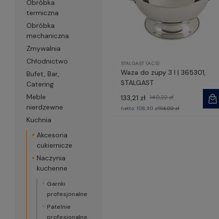
Obróbka
termiczna
Obróbka
mechaniczna
Zmywalnia
Chłodnictwo
STALGAST (ACS)
Waza do zupy 3 l | 365301,
Bufet, Bar,
STALGAST
Catering
Meble
133,21 zł
140,22 zł
nierdzewne
netto:
108,30 zł
114,00 zł
Kuchnia
Akcesoria
cukiernicze
Naczynia
kuchenne
Garnki
profesjonalne
Patelnie
profesjonalne