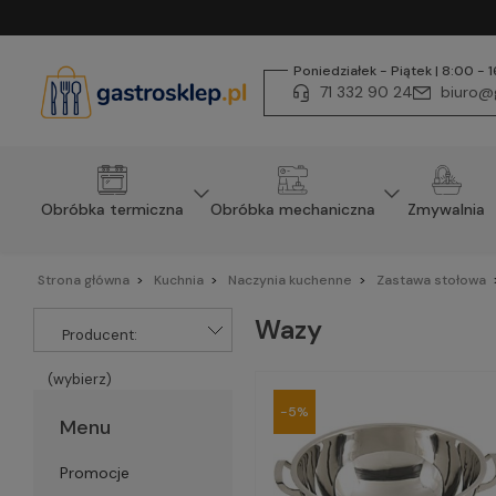
Poniedziałek - Piątek | 8:00 - 
71 332 90 24
biuro@g
Obróbka termiczna
Obróbka mechaniczna
Zmywalnia
Strona główna
Kuchnia
Naczynia kuchenne
Zastawa stołowa
Wazy
Producent:
(wybierz)
-5%
Menu
Promocje