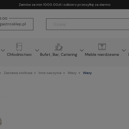
Zamów za min 1000.00zł i odbierz przesyłkę za darmo
16:00
astrosklep.pl
Chłodnictwo
Bufet, Bar, Catering
Meble nierdzewne
Zastawa stołowa
Inne naczynia
Wazy
Wazy