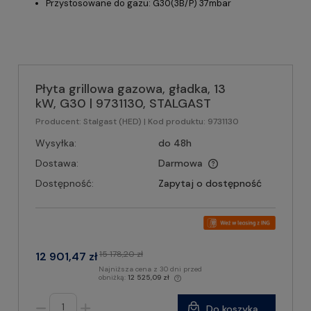
Przystosowane do gazu: G30(3B/P) 37mbar
Płyta grillowa gazowa, gładka, 13
kW, G30 | 9731130, STALGAST
Producent:
Stalgast (HED)
| Kod produktu:
9731130
Wysyłka:
do 48h
Dostawa:
Darmowa
Dostępność:
Zapytaj o dostępność
15 178,20 zł
12 901,47 zł
Najniższa cena z 30 dni przed
obniżką:
12 525,09 zł
Do koszyka