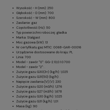
Wysokość - H (mm): 250
Głębokość - D (mm): 700
Szerokość - W (mm): 800
Zasilanie: gaz
Częstotliwość (Hz): 50
Typ powierzchni roboczej: gładka
Marka: Stalgast
Moc gazowa (kW): 13
Nr certyfikatu gaz MTIC: 0068-GAR-00016
Urządzenie dostosowane do kraju: PL
Linia: 700
Model - zawór "0": GG-2.13,0.1.0.700
Model - zawór "2": .
Zużycie gazu G30(3+) (kg/h): 1,025
Zużycie gazu G31(50) (kg/h): .
Napięcie zasilania [V] (V): 230
Zużycie gazu G20 (m3/h): 1,376
Zużycie gazu G27 (m3/h): 1,678
Zużycie gazu G30 (kg/h): 1,025
Zużycie gazu G31 (kg/h): 1,01
Masa (kg): 90