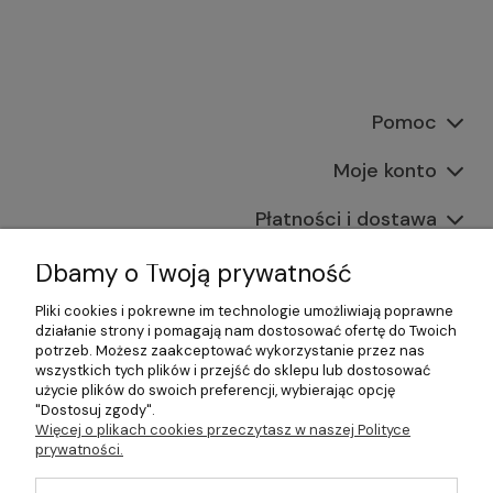
Pomoc
Moje konto
Płatności i dostawa
Informacje
Dbamy o Twoją prywatność
Pliki cookies i pokrewne im technologie umożliwiają poprawne
O nas
działanie strony i pomagają nam dostosować ofertę do Twoich
potrzeb. Możesz zaakceptować wykorzystanie przez nas
wszystkich tych plików i przejść do sklepu lub dostosować
użycie plików do swoich preferencji, wybierając opcję
"Dostosuj zgody".
©2026 Wszelkie Prawa Zastrzeżone | Gastrosklep |
Więcej o plikach cookies przeczytasz w naszej Polityce
Wyposażenie gastronomii, restauracji oraz barów
prywatności.
Szablon Master by
Ecommercy