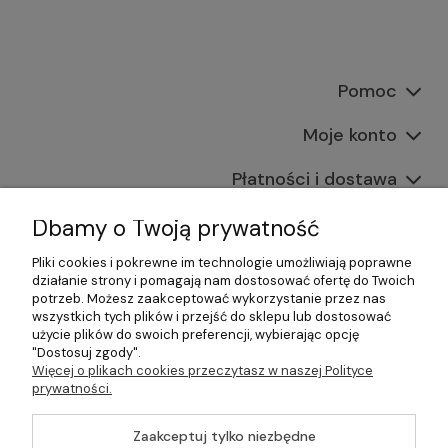
Pomoc
Moje konto
Płatności i dostawa
Informacje
Dbamy o Twoją prywatność
Pliki cookies i pokrewne im technologie umożliwiają poprawne
O nas
działanie strony i pomagają nam dostosować ofertę do Twoich
potrzeb. Możesz zaakceptować wykorzystanie przez nas
wszystkich tych plików i przejść do sklepu lub dostosować
użycie plików do swoich preferencji, wybierając opcję
"Dostosuj zgody".
©2026 Wszelkie Prawa Zastrzeżone | Gastrosklep |
Więcej o plikach cookies przeczytasz w naszej Polityce
Wyposażenie gastronomii, restauracji oraz barów
prywatności.
Szablon Master by
Ecommercy
Zaakceptuj tylko niezbędne