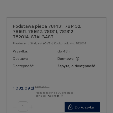
Podstawa pieca 781431, 781432,
781611, 781612, 781811, 781812 |
782014, STALGAST
Producent:
Stalgast (OVS)
| Kod produktu:
782014
Wysyłka:
do 48h
Dostawa:
Darmowa
Dostępność:
Zapytaj o dostępność
1 273,05 zł
1 082,09 zł
Najniższa cena z 30 dni przed
obniżką:
1 061,18 zł
Do koszyka