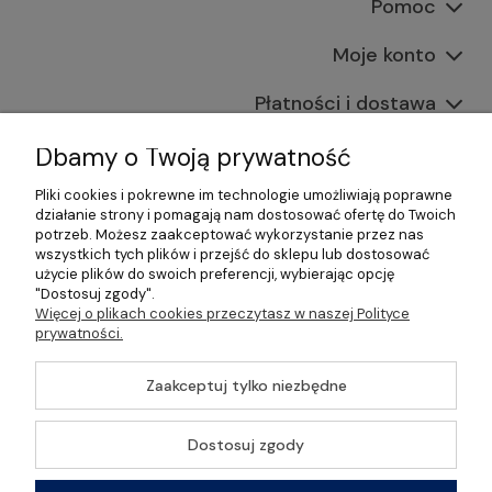
Pomoc
Moje konto
Płatności i dostawa
Informacje
Dbamy o Twoją prywatność
Pliki cookies i pokrewne im technologie umożliwiają poprawne
O nas
działanie strony i pomagają nam dostosować ofertę do Twoich
potrzeb. Możesz zaakceptować wykorzystanie przez nas
wszystkich tych plików i przejść do sklepu lub dostosować
użycie plików do swoich preferencji, wybierając opcję
"Dostosuj zgody".
©2026 Wszelkie Prawa Zastrzeżone | Gastrosklep |
Więcej o plikach cookies przeczytasz w naszej Polityce
Wyposażenie gastronomii, restauracji oraz barów
prywatności.
Szablon Master by
Ecommercy
Zaakceptuj tylko niezbędne
Dostosuj zgody
Pokaż pełną wersję strony