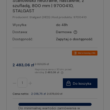
Stanowisko neutralne, nastawne, z
szufladą, 800 mm | 9700410,
STALGAST
Producent:
Stalgast (HED)
| Kod produktu:
9700410
Wysyłka:
do 48h
Dostawa:
Darmowa
Dostępność:
Zapytaj o dostępność
2 921,25 zł
2 483,06 zł
Najniższa cena z 30 dni przed
obniżką:
2 483,06 zł
Do koszyka
Cena netto:
2 018,75 zł
2 375,00 zł
Do minimalnej wartości zamówienia w