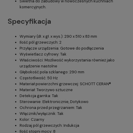
Świetna do zabudowy w nowoczesnych kuchniach
komercyjnych.
Specyfikacja
Wymiary (dł. x gł. x wys.): 290 x 510 x 83 mm
Ilość pól grzewczych: 2
Przyłącze urządzenia: Gotowe do podłączenia
Wyświetlacz cyfrowy: Tak
Właściwości: Możliwość wykorzystania również jako
urządzenie nastolne
Głębokość pola szklanego: 290 mm
Częstotliwość: 50 Hz
Materiał powierzchni grzewczej: SCHOTT CERAN®
Materiał: Tworzywo sztuczne
Detekcja garnka: Tak
Sterowanie: Elektronicznie, Dotykowo
Ochrona przed przegrzaniem: Tak
Włącznik/wyłącznik: Tak
Kolor: Czarny
Rodzaj pól grzewczych: Indukcja
Ilość stopni mocy: 8