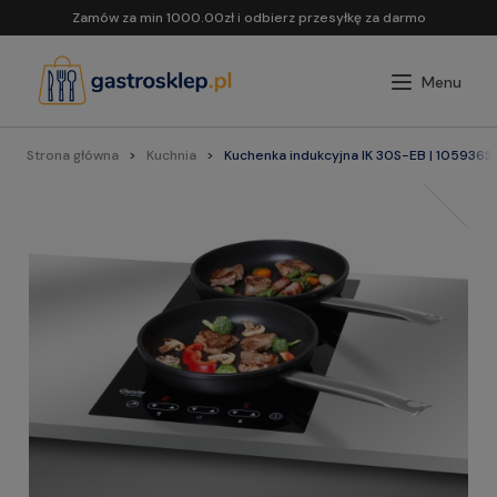
Zamów za min 1000.00zł i odbierz przesyłkę za darmo
Strona główna
Kuchnia
Kuchenka indukcyjna IK 30S-EB | 105936S,