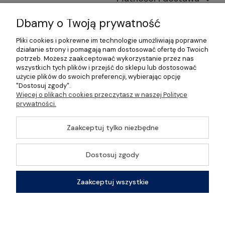
Informacje
Dbamy o Twoją prywatność
Pliki cookies i pokrewne im technologie umożliwiają poprawne
O nas
działanie strony i pomagają nam dostosować ofertę do Twoich
potrzeb. Możesz zaakceptować wykorzystanie przez nas
wszystkich tych plików i przejść do sklepu lub dostosować
użycie plików do swoich preferencji, wybierając opcję
"Dostosuj zgody".
©2026 Wszelkie Prawa Zastrzeżone | Gastrosklep |
Więcej o plikach cookies przeczytasz w naszej Polityce
Wyposażenie gastronomii, restauracji oraz barów
prywatności.
Szablon Master by
Ecommercy
Zaakceptuj tylko niezbędne
Dostosuj zgody
Pokaż pełną wersję strony
Zaakceptuj wszystkie
Sklep internetowy Shoper Premium