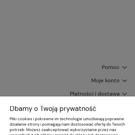
Pomoc
Moje konto
Płatności i dostawa
Informacje
Dbamy o Twoją prywatność
Pliki cookies i pokrewne im technologie umożliwiają poprawne
O nas
działanie strony i pomagają nam dostosować ofertę do Twoich
potrzeb. Możesz zaakceptować wykorzystanie przez nas