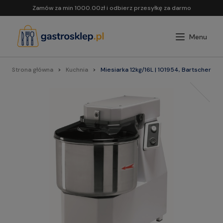
Zamów za min 1000.00zł i odbierz przesyłkę za darmo
Strona główna
Kuchnia
Miesiarka 12kg/16L | 101954, Bartscher