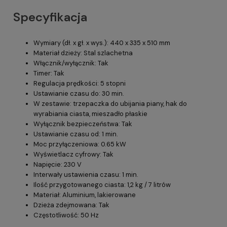
Specyfikacja
Wymiary (dł. x gł. x wys.): 440 x 335 x 510 mm
Materiał dzieży: Stal szlachetna
Włącznik/wyłącznik: Tak
Timer: Tak
Regulacja prędkości: 5 stopni
Ustawianie czasu do: 30 min.
W zestawie: trzepaczka do ubijania piany, hak do
wyrabiania ciasta, mieszadło płaskie
Wyłącznik bezpieczeństwa: Tak
Ustawianie czasu od: 1 min.
Moc przyłączeniowa: 0.65 kW
Wyświetlacz cyfrowy: Tak
Napięcie: 230 V
Interwały ustawienia czasu: 1 min.
Ilość przygotowanego ciasta: 1,2 kg / 7 litrów
Materiał: Aluminium, lakierowane
Dzieża zdejmowana: Tak
Częstotliwość: 50 Hz