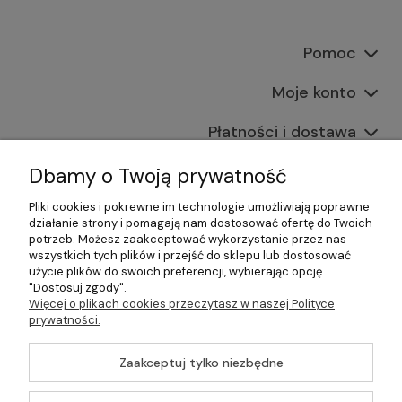
Pomoc
Moje konto
Płatności i dostawa
Informacje
Dbamy o Twoją prywatność
Pliki cookies i pokrewne im technologie umożliwiają poprawne
O nas
działanie strony i pomagają nam dostosować ofertę do Twoich
potrzeb. Możesz zaakceptować wykorzystanie przez nas
wszystkich tych plików i przejść do sklepu lub dostosować
użycie plików do swoich preferencji, wybierając opcję
"Dostosuj zgody".
©2026 Wszelkie Prawa Zastrzeżone | Gastrosklep |
Więcej o plikach cookies przeczytasz w naszej Polityce
Wyposażenie gastronomii, restauracji oraz barów
prywatności.
Szablon Master by
Ecommercy
Zaakceptuj tylko niezbędne