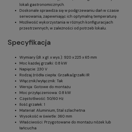
lokali gastronomicznych.
Doskonale sprawdza się w podgrzewaniu dań w czasie
serwowania, zapewniając ich optymalną temperaturę.
Możliwość wykorzystania w różnych konfiguracjach
przestrzennych, w zależności od potrzeb lokalu.
Specyfikacja
Wymiary (dł. x gł. x wys.): 920 x 225 x 65 mm
Moc każdej grzałki: 0.8 kW
Napięcie: 230 V
Rodzaj źródła ciepła: Grzałka/grzałki IR
Włącznik/wyłącznik: Tak
Wersja: Gotowe do montażu
Moc przyłączeniowa: 0.8 kW
Częstotliwość: 50/60 Hz
Ilość grzałek: 1
Materiał: Aluminium, Stal szlachetna
Wysokość w świetle: 360 mm
Właściwości: Przygotowane do montażu nóżek lub
łańcucha