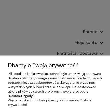
Pomoc
Moje konto
Płatności i dostawa
Informacje
Dbamy o Twoją prywatność
Pliki cookies i pokrewne im technologie umożliwiają poprawne
O nas
działanie strony i pomagają nam dostosować ofertę do Twoich
potrzeb. Możesz zaakceptować wykorzystanie przez nas
wszystkich tych plików i przejść do sklepu lub dostosować
użycie plików do swoich preferencji, wybierając opcję
"Dostosuj zgody".
©2026 Wszelkie Prawa Zastrzeżone | Gastrosklep |
Więcej o plikach cookies przeczytasz w naszej Polityce
Wyposażenie gastronomii, restauracji oraz barów
prywatności.