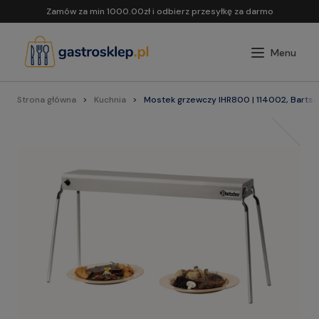
Zamów za min 1000.00zł i odbierz przesyłkę za darmo
Strona główna
Kuchnia
Mostek grzewczy IHR800 | 114002, Barts