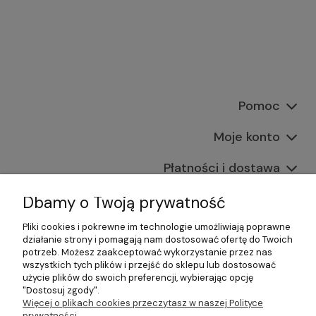
Pomoc
Moje konto
Płatności i dostawa
Informacje
Dbamy o Twoją prywatność
Pliki cookies i pokrewne im technologie umożliwiają poprawne
O nas
działanie strony i pomagają nam dostosować ofertę do Twoich
potrzeb. Możesz zaakceptować wykorzystanie przez nas
wszystkich tych plików i przejść do sklepu lub dostosować
użycie plików do swoich preferencji, wybierając opcję
"Dostosuj zgody".
©2026 Wszelkie Prawa Zastrzeżone | Gastrosklep |
Więcej o plikach cookies przeczytasz w naszej Polityce
Wyposażenie gastronomii, restauracji oraz barów
prywatności.