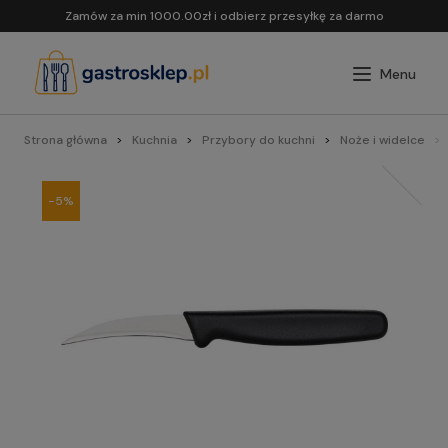
Zamów za min 1000.00zł i odbierz przesyłkę za darmo
Strona główna
Kuchnia
Przybory do kuchni
Noże i widelce
-5%