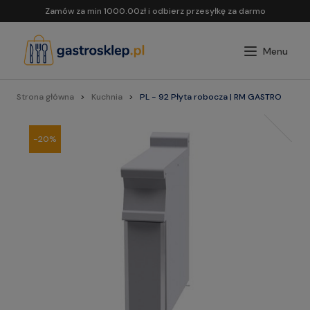
Zamów za min 1000.00zł i odbierz przesyłkę za darmo
Strona główna
Kuchnia
PL - 92 Płyta robocza | RM GASTRO
-20%