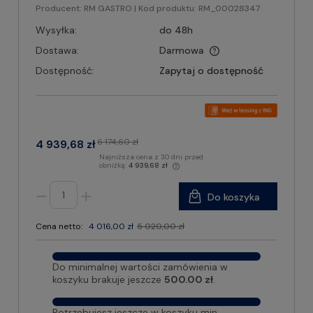
Producent:
RM GASTRO
| Kod produktu:
RM_00028347
Wysyłka:
do 48h
Dostawa:
Darmowa
Dostępność:
Zapytaj o dostępność
6 174,60 zł
4 939,68 zł
Najniższa cena z 30 dni przed
obniżką:
4 939,68 zł
Do koszyka
Cena netto:
4 016,00 zł
5 020,00 zł
Do minimalnej wartości zamówienia w
koszyku brakuje jeszcze
500.00 zł
.
Potrzebujesz jeszcze w koszyku min.