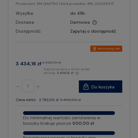
Producent:
RM GASTRO
| Kod produktu:
RM_00028471
Wysyłka:
do 48h
Dostawa:
Darmowa
Dostępność:
Zapytaj o dostępność
4 292,70 zł
3 434,16 zł
Najniższa cena z 30 dni przed
obniżką:
3 434,16 zł
Do koszyka
Cena netto:
2 792,00 zł
3 490,00 zł
Do minimalnej wartości zamówienia w
koszyku brakuje jeszcze
500.00 zł
.
Potrzebujesz jeszcze w koszyku min.