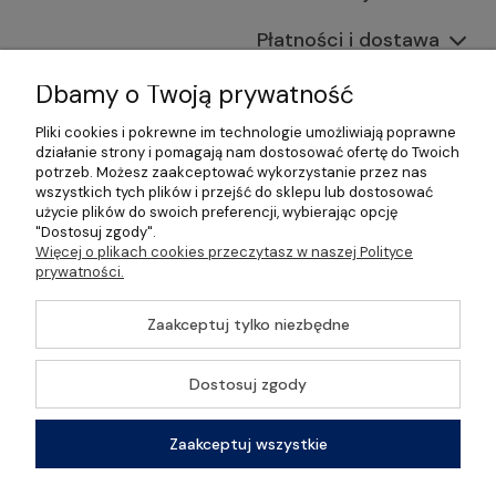
Płatności i dostawa
Informacje
Dbamy o Twoją prywatność
Pliki cookies i pokrewne im technologie umożliwiają poprawne
O nas
działanie strony i pomagają nam dostosować ofertę do Twoich
potrzeb. Możesz zaakceptować wykorzystanie przez nas
wszystkich tych plików i przejść do sklepu lub dostosować
użycie plików do swoich preferencji, wybierając opcję
"Dostosuj zgody".
©2026 Wszelkie Prawa Zastrzeżone | Gastrosklep |
Więcej o plikach cookies przeczytasz w naszej Polityce
Wyposażenie gastronomii, restauracji oraz barów
prywatności.
Szablon Master by
Ecommercy
Zaakceptuj tylko niezbędne
Dostosuj zgody
Pokaż pełną wersję strony
Zaakceptuj wszystkie
Sklep internetowy Shoper Premium