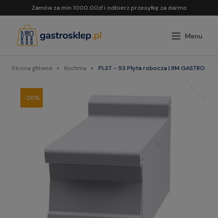
Zamów za min 1000.00zł i odbierz przesyłkę za darmo
Strona główna
Kuchnia
PLST - 93 Płyta robocza | RM GASTRO
-20%