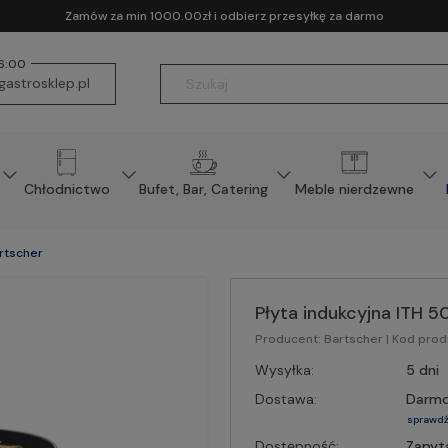
Zamów za min 1000.00zł i odbierz przesyłkę za darmo
16:00
astrosklep.pl
Chłodnictwo
Bufet, Bar, Catering
Meble nierdzewne
artscher
Płyta indukcyjna ITH 5
Producent:
Bartscher
| Kod prod
Wysyłka:
5 dni
Dostawa:
Darm
sprawdź
Dostępność:
Zapyt