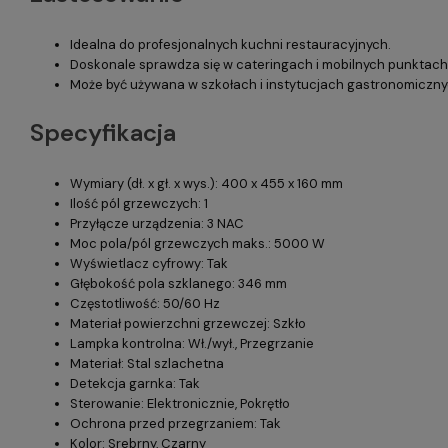
Idealna do profesjonalnych kuchni restauracyjnych.
Doskonale sprawdza się w cateringach i mobilnych punktac
Może być używana w szkołach i instytucjach gastronomiczny
Specyfikacja
Wymiary (dł. x gł. x wys.): 400 x 455 x 160 mm
Ilość pól grzewczych: 1
Przyłącze urządzenia: 3 NAC
Moc pola/pól grzewczych maks.: 5000 W
Wyświetlacz cyfrowy: Tak
Głębokość pola szklanego: 346 mm
Częstotliwość: 50/60 Hz
Materiał powierzchni grzewczej: Szkło
Lampka kontrolna: Wł./wył., Przegrzanie
Materiał: Stal szlachetna
Detekcja garnka: Tak
Sterowanie: Elektronicznie, Pokrętło
Ochrona przed przegrzaniem: Tak
Kolor: Srebrny, Czarny