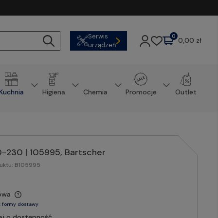
Serwis
0
0,00 zł
urządzeń
Kuchnia
Higiena
Chemia
Promocje
Outlet
0-230 | 105995, Bartscher
uktu:
B105995
owa
 formy dostawy
aj o dostępność