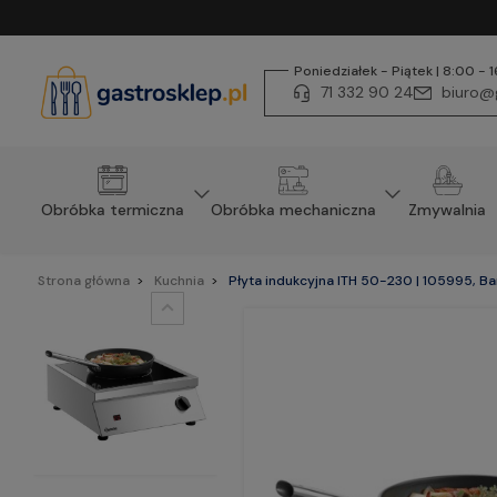
Poniedziałek - Piątek | 8:00 - 
71 332 90 24
biuro@g
Obróbka termiczna
Obróbka mechaniczna
Zmywalnia
Strona główna
Kuchnia
Płyta indukcyjna ITH 50-230 | 105995, B