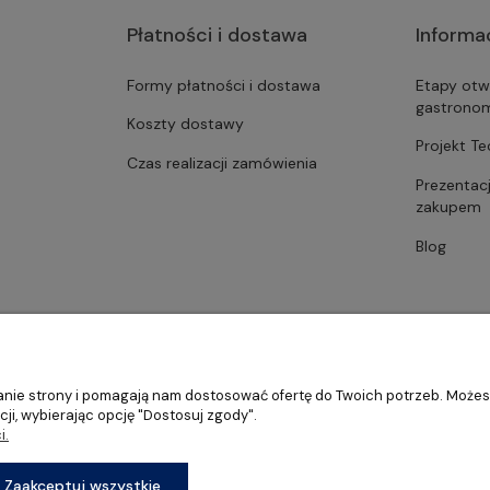
Płatności i dostawa
Informa
Formy płatności i dostawa
Etapy otw
gastrono
Koszty dostawy
Projekt T
Czas realizacji zamówienia
Prezentac
zakupem
Blog
ałanie strony i pomagają nam dostosować ofertę do Twoich potrzeb. Może
ji, wybierając opcję "Dostosuj zgody".
i.
stronomii, restauracji oraz barów
Zaakceptuj wszystkie
Sklep internetowy Shoper Premium