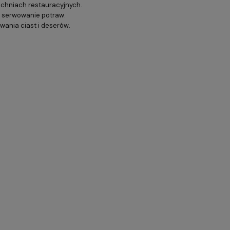
uchniach restauracyjnych.
e serwowanie potraw.
ania ciast i deserów.