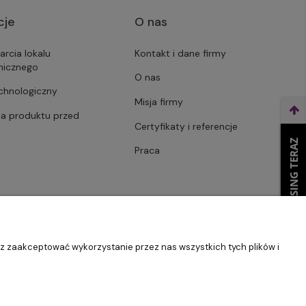
cje
O nas
arcia lokalu
Kontakt i dane firmy
micznego
O nas
echnologiczny
Misja firmy
ja produktu przed
Certyfikaty i referencje
WEŹ LEASING TERAZ
Praca
sz zaakceptować wykorzystanie przez nas wszystkich tych plików i
Szablon Master by
Ecommercy