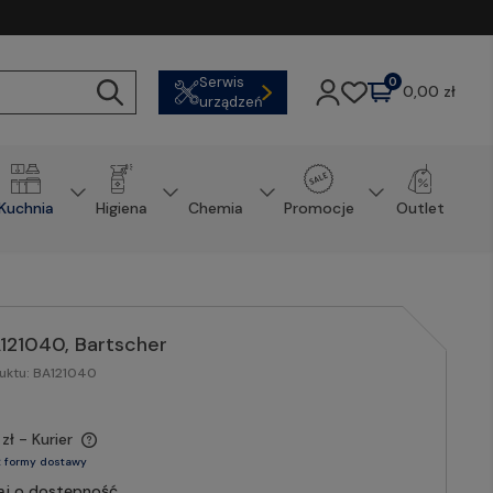
Serwis
0
0,00 zł
urządzeń
Kuchnia
Higiena
Chemia
Promocje
Outlet
A121040, Bartscher
uktu:
BA121040
zł
- Kurier
 formy dostawy
aj o dostępność