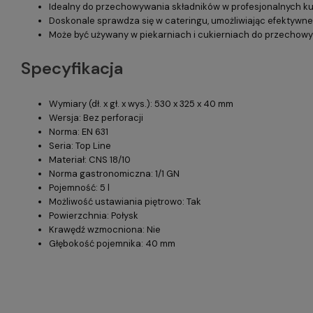
Idealny do przechowywania składników w profesjonalnych k
Doskonale sprawdza się w cateringu, umożliwiając efektywn
Może być używany w piekarniach i cukierniach do przechowyw
Specyfikacja
Wymiary (dł. x gł. x wys.): 530 x 325 x 40 mm
Wersja: Bez perforacji
Norma: EN 631
Seria: Top Line
Materiał: CNS 18/10
Norma gastronomiczna: 1/1 GN
Pojemność: 5 l
Możliwość ustawiania piętrowo: Tak
Powierzchnia: Połysk
Krawędź wzmocniona: Nie
Głębokość pojemnika: 40 mm