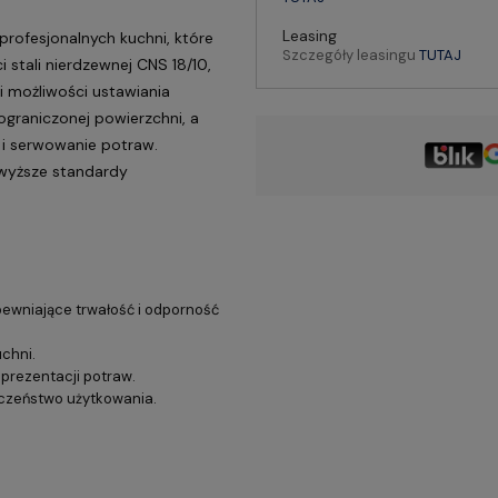
Leasing
profesjonalnych kuchni, które
Szczegóły leasingu
TUTAJ
i stali nierdzewnej CNS 18/10,
i możliwości ustawiania
ograniczonej powierzchni, a
i serwowanie potraw.
jwyższe standardy
pewniające trwałość i odporność
chni.
prezentacji potraw.
eczeństwo użytkowania.