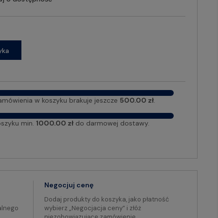
yka
amówienia w koszyku brakuje jeszcze
500.00 zł
.
oszyku min.
1000.00 zł
do darmowej dostawy.
Negocjuj cenę
Dodaj produkty do koszyka, jako płatność
alnego
wybierz „Negocjacja ceny” i złóż
niezobowiązujące zamówienie.