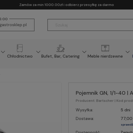
Zamów za min 1000.00zł i odbierz przesyłkę za darmo
16:00
astrosklep.pl
Chłodnictwo
Bufet, Bar, Catering
Meble nierdzewne
r
Pojemnik GN, 1/1-40 | 
Producent:
Bartscher
| Kod prod
Wysyłka:
5 dni
Dostawa:
77,00 
sprawdź
Dostępność:
Zapyt