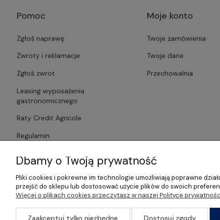
Pomoc
Moje konto
Zgłoś naprawę
Twoje zamówienia
Zwroty i reklamacje
Twoje dane
Zgłoś zwrot
Przechowalnia
Leasing wyposażenia
gastronomicznego
Raty Credit Agricole
Regulamin
Polityka prywatności
Dbamy o Twoją prywatność
Pliki cookies i pokrewne im technologie umożliwiają poprawne dzi
przejść do sklepu lub dostosować użycie plików do swoich preferenc
Więcej o plikach cookies przeczytasz w naszej Polityce prywatnośc
©2026 Wszelkie Prawa Zastrzeżone | Gastrosklep | Wyposażenie ga
Zaakceptuj tylko niezbędne
Dostosuj zgody