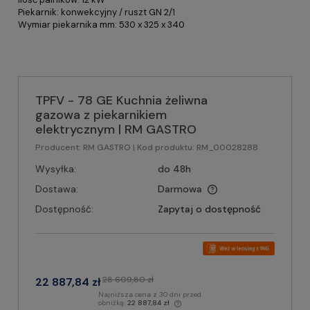
Piekarnik: konwekcyjny / ruszt GN 2/1
Wymiar piekarnika mm: 530 x 325 x 340
TPFV - 78 GE Kuchnia żeliwna
gazowa z piekarnikiem
elektrycznym | RM GASTRO
Producent:
RM GASTRO
| Kod produktu:
RM_00028288
Wysyłka:
do 48h
Dostawa:
Darmowa
Dostępność:
Zapytaj o dostępność
28 609,80 zł
22 887,84 zł
Najniższa cena z 30 dni przed
obniżką:
22 887,84 zł