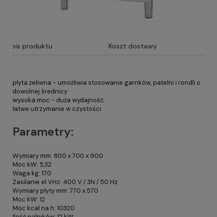
Opis produktu
Koszt dostawy
płyta żeliwna - umożliwia stosowanie garnków, patelni i rondli o
dowolnej średnicy
wysoka moc - duża wydajność
łatwe utrzymanie w czystości
Parametry:
Wymiary mm: 800 x 700 x 900
Moc kW: 5,32
Waga kg: 170
Zasilanie el VHz: 400 V / 3N / 50 Hz
Wymiary płyty mm: 770 x 570
Moc kW: 12
Moc kcal na h: 10320
Ilość palników: 12 kW