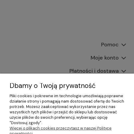
Pomoc
Moje konto
Płatności i dostawa
Informacje
Dbamy o Twoją prywatność
Pliki cookies i pokrewne im technologie umożliwiają poprawne
O nas
działanie strony i pomagają nam dostosować ofertę do Twoich
potrzeb. Możesz zaakceptować wykorzystanie przez nas
wszystkich tych plików i przejść do sklepu lub dostosować
użycie plików do swoich preferencji, wybierając opcję
"Dostosuj zgody".
©2026 Wszelkie Prawa Zastrzeżone | Gastrosklep |
Więcej o plikach cookies przeczytasz w naszej Polityce
Wyposażenie gastronomii, restauracji oraz barów
prywatności.