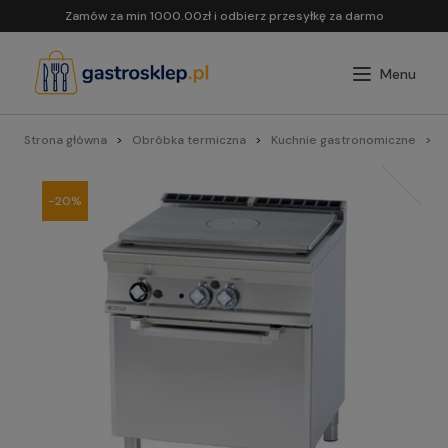
Zamów za min 1000.00zł i odbierz przesyłkę za darmo
Strona główna
Obróbka termiczna
Kuchnie gastronomiczne
L
-20%