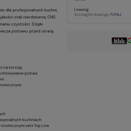
Leasing
ie dla profesjonalnych kuchni,
Szczegóły leasingu
TUTAJ
jakości stali nierdzewnej CNS
aniu czystości. Dzięki
piecza potrawy przed utratą
 na korozję.
zechowywanie potraw.
ni.
nomicznymi.
ach.
fesjonalnych kuchniach.
onomicznymi serii Top Line.