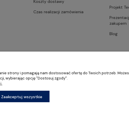
Koszty dostawy
Projekt T
Czas realizacji zamówienia
Prezentac
zakupem
Blog
ałanie strony i pomagają nam dostosować ofertę do Twoich potrzeb. Może
ji, wybierając opcję "Dostosuj zgody".
i.
stronomii, restauracji oraz barów
Zaakceptuj wszystkie
Sklep internetowy Shoper Premium