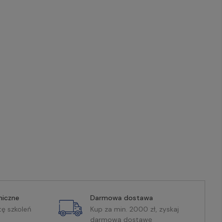
miczne
Darmowa dostawa
tę szkoleń
Kup za min. 2000 zł, zyskaj
darmową dostawę