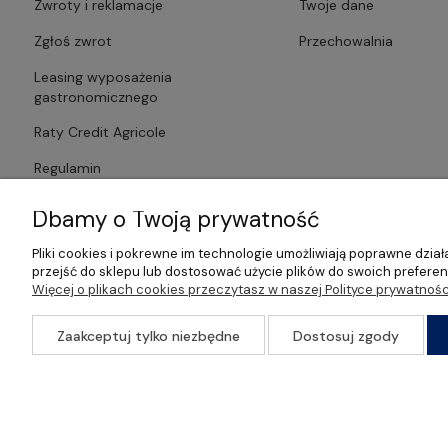
Zwroty i reklamacje
Twoje dane
Zgłoś zwrot
Przechowalnia
Leasing wyposażenia
gastronomicznego
Raty Credit Agricole
Regulamin
Polityka prywatności
Dbamy o Twoją prywatność
Pliki cookies i pokrewne im technologie umożliwiają poprawne dzi
przejść do sklepu lub dostosować użycie plików do swoich preferenc
Więcej o plikach cookies przeczytasz w naszej Polityce prywatnośc
©2026 Wszelkie Prawa Zastrzeżone | Gastrosklep | Wyposażenie ga
Zaakceptuj tylko niezbędne
Dostosuj zgody