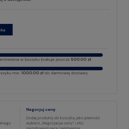
yka
amówienia w koszyku brakuje jeszcze
500.00 zł
.
oszyku min.
1000.00 zł
do darmowej dostawy.
Negocjuj cenę
Dodaj produkty do koszyka, jako płatność
alnego
wybierz „Negocjacja ceny” i złóż
niezobowiązujące zamówienie.