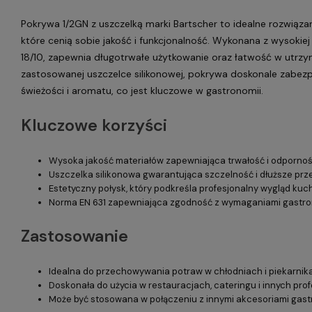
Pokrywa 1/2GN z uszczelką marki Bartscher to idealne rozwiązan
które cenią sobie jakość i funkcjonalność. Wykonana z wysokiej 
18/10, zapewnia długotrwałe użytkowanie oraz łatwość w utrzym
zastosowanej uszczelce silikonowej, pokrywa doskonale zabez
świeżości i aromatu, co jest kluczowe w gastronomii.
Kluczowe korzyści
Wysoka jakość materiałów zapewniająca trwałość i odporność
Uszczelka silikonowa gwarantująca szczelność i dłuższe pr
Estetyczny połysk, który podkreśla profesjonalny wygląd kuch
Norma EN 631 zapewniająca zgodność z wymaganiami gastro
Zastosowanie
Idealna do przechowywania potraw w chłodniach i piekarnik
Doskonała do użycia w restauracjach, cateringu i innych pro
Może być stosowana w połączeniu z innymi akcesoriami gastr