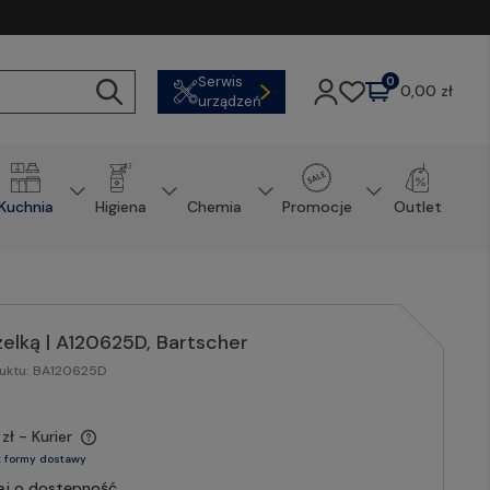
Serwis
0
0,00 zł
urządzeń
Kuchnia
Higiena
Chemia
Promocje
Outlet
elką | A120625D, Bartscher
uktu:
BA120625D
zł
- Kurier
 formy dostawy
aj o dostępność