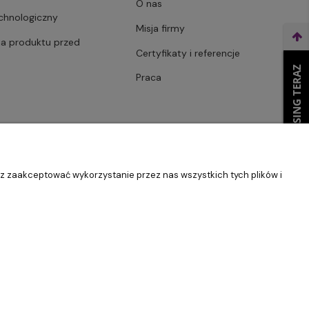
O nas
echnologiczny
Misja firmy
ja produktu przed
Certyfikaty i referencje
WEŹ LEASING TERAZ
Praca
sz zaakceptować wykorzystanie przez nas wszystkich tych plików i
Szablon Master by
Ecommercy