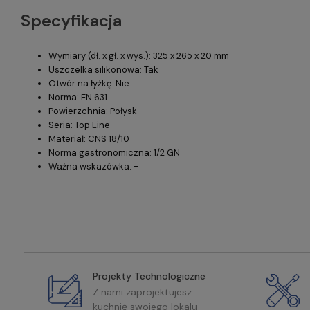
Specyfikacja
Wymiary (dł. x gł. x wys.): 325 x 265 x 20 mm
Uszczelka silikonowa: Tak
Otwór na łyżkę: Nie
Norma: EN 631
Powierzchnia: Połysk
Seria: Top Line
Materiał: CNS 18/10
Norma gastronomiczna: 1/2 GN
Ważna wskazówka: -
Projekty Technologiczne
Z nami zaprojektujesz
kuchnię swojego lokalu