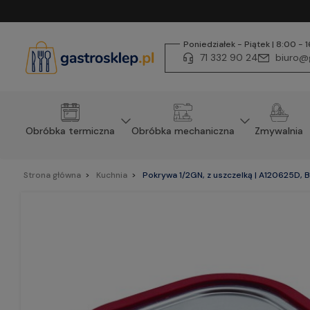
Poniedziałek - Piątek | 8:00 - 
71 332 90 24
biuro@g
Obróbka termiczna
Obróbka mechaniczna
Zmywalnia
Strona główna
Kuchnia
Pokrywa 1/2GN, z uszczelką | A120625D, 