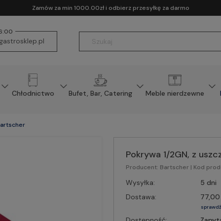
Zamów za min 1000.00zł i odbierz przesyłkę za darmo
16:00
astrosklep.pl
Chłodnictwo
Bufet, Bar, Catering
Meble nierdzewne
Bartscher
Pokrywa 1/2GN, z uszcz
Producent:
Bartscher
| Kod prod
Wysyłka:
5 dni
Dostawa:
77,00 
sprawdź
Dostępność:
Zapyt