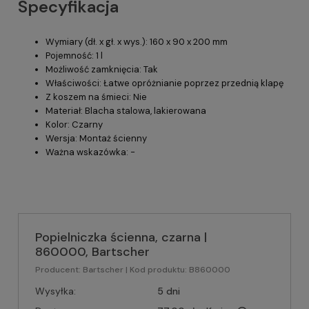
Specyfikacja
Wymiary (dł. x gł. x wys.): 160 x 90 x 200 mm
Pojemność: 1 l
Możliwość zamknięcia: Tak
Właściwości: Łatwe opróżnianie poprzez przednią klapę
Z koszem na śmieci: Nie
Materiał: Blacha stalowa, lakierowana
Kolor: Czarny
Wersja: Montaż ścienny
Ważna wskazówka: -
Popielniczka ścienna, czarna |
860000, Bartscher
Producent:
Bartscher
| Kod produktu:
B860000
Wysyłka:
5 dni