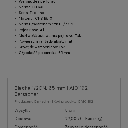
Wersja: Bez perforacji
Norma: EN 631
Seria: Top Line
Materiał: CNS 18/10
Norma gastronomiczna: 1/2 GN
Pojemność: 4 l
Możliwość ustawiania piętrowo: Tak
Powierzchnia: Jedwabisty mat
Krawędź wzmocniona: Tak
Głębokość pojemnika: 65 mm
Blacha 1/2GN, 65 mm | A101192,
Bartscher
Producent:
Bartscher
| Kod produktu:
BA101192
Wysyłka:
5 dni
Dostawa:
77,00 zł
- Kurier
Dostępność:
Zapytaj o dostępność