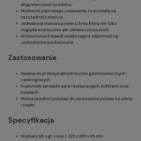
długowieczność produktu.
Możliwość piętrowego ustawiania, co pozwala na
oszczędność miejsca.
Jedwabista matowa powierzchnia, która nie tylko
wygląda estetycznie, ale ułatwia czyszczenie.
Wzmocniona krawędź zwiększająca odporność na
uszkodzenia mechaniczne.
Zastosowanie
Idealna do profesjonalnych kuchni gastronomicznych i
cateringowych.
Doskonale sprawdzi się w restauracjach, bufetach oraz
hotelach.
Można ją wykorzystywać do serwowania potraw na zimno
i ciepło.
Specyfikacja
Wymiary (dł. x gł. x wys.): 325 x 265 x 65 mm