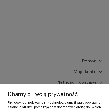
Pomoc
Moje konto
Płatności i dostawa
Informacje
Dbamy o Twoją prywatność
Pliki cookies i pokrewne im technologie umożliwiają poprawne
O nas
działanie strony i pomagają nam dostosować ofertę do Twoich