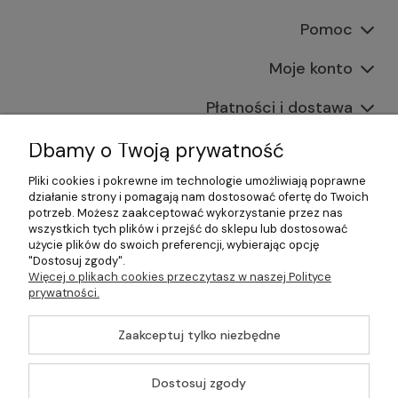
Pomoc
Moje konto
Płatności i dostawa
Informacje
Dbamy o Twoją prywatność
Pliki cookies i pokrewne im technologie umożliwiają poprawne
O nas
działanie strony i pomagają nam dostosować ofertę do Twoich
potrzeb. Możesz zaakceptować wykorzystanie przez nas
wszystkich tych plików i przejść do sklepu lub dostosować
użycie plików do swoich preferencji, wybierając opcję
"Dostosuj zgody".
©2026 Wszelkie Prawa Zastrzeżone | Gastrosklep |
Więcej o plikach cookies przeczytasz w naszej Polityce
Wyposażenie gastronomii, restauracji oraz barów
prywatności.
Szablon Master by
Ecommercy
Zaakceptuj tylko niezbędne
Dostosuj zgody